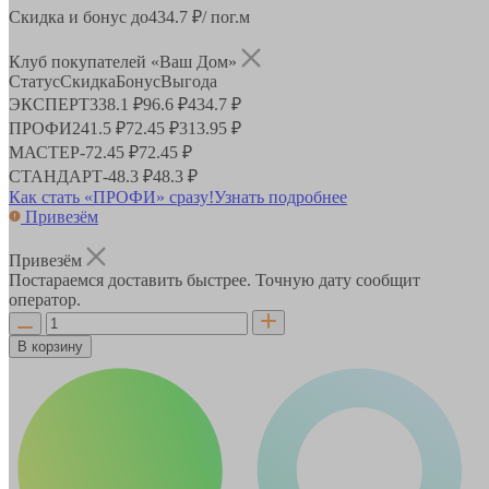
Скидка и бонус до
434.7
₽/ пог.м
Клуб покупателей «Ваш Дом»
Статус
Скидка
Бонус
Выгода
ЭКСПЕРТ
338.1 ₽
96.6 ₽
434.7 ₽
ПРОФИ
241.5 ₽
72.45 ₽
313.95 ₽
МАСТЕР
-
72.45 ₽
72.45 ₽
СТАНДАРТ
-
48.3 ₽
48.3 ₽
Как стать «ПРОФИ» сразу!
Узнать подробнее
Привезём
Привезём
Постараемся доставить быстрее. Точную дату сообщит
оператор.
В корзину