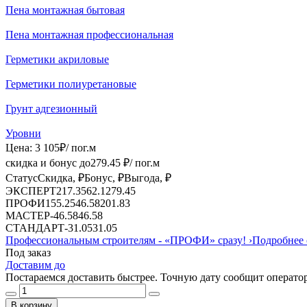
Пена монтажная бытовая
Пена монтажная профессиональная
Герметики акриловые
Герметики полиуретановые
Грунт адгезионный
Уровни
Цена:
3 105
₽
/ пог.м
скидка и бонус до
279.45
₽/ пог.м
Статус
Скидка, ₽
Бонус, ₽
Выгода, ₽
ЭКСПЕРТ
217.35
62.1
279.45
ПРОФИ
155.25
46.58
201.83
МАСТЕР
-
46.58
46.58
СТАНДАРТ
-
31.05
31.05
Профессиональным строителям -
«ПРОФИ»
сразу!
›
Подробнее 
Под заказ
Доставим до
Постараемся доставить быстрее. Точную дату сообщит оператор
В корзину