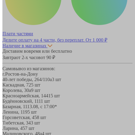
Плати частями
Делите оплату на 4 части, без переплат.
От 1 000 ₽
Наличие в магазинах
Доставим вовремя или бесплатно
Завтра
от 2-х часов
от 90 ₽
Самовывоз из магазинов:
г.Ростов-на-Дону
40-лет победы, 264/110а
3 шт
Каскадная, 72
5 шт
Королева, 30а
9 шт
Красноармейская, 144
15 шт
Будённовский, 11
11 шт
Базарная, 11
13.08, с 17:00*
Ленина, 119
5 шт
Горсоветская, 45
8 шт
Тибетская, 34
3 шт
Ларина, 45
7 шт
Малиновского, 48а
4 шт