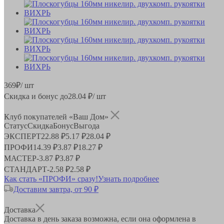
369
₽
/ шт
Скидка и бонус до
28.04
₽/ шт
Клуб покупателей «Ваш Дом»
Статус
Скидка
Бонус
Выгода
ЭКСПЕРТ
22.88 ₽
5.17 ₽
28.04 ₽
ПРОФИ
14.39 ₽
3.87 ₽
18.27 ₽
МАСТЕР
-
3.87 ₽
3.87 ₽
СТАНДАРТ
-
2.58 ₽
2.58 ₽
Как стать «ПРОФИ» сразу!
Узнать подробнее
Доставим завтра, от 90 ₽
Доставка
Доставка в день заказа возможна, если она оформлена в