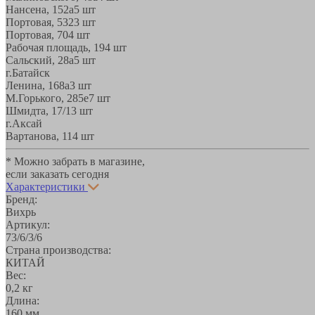
Нансена, 152а
5 шт
Портовая, 532
3 шт
Портовая, 70
4 шт
Рабочая площадь, 19
4 шт
Сальский, 28a
5 шт
г.Батайск
Ленина, 168а
3 шт
М.Горького, 285е
7 шт
Шмидта, 17/1
3 шт
г.Аксай
Вартанова, 11
4 шт
* Можно забрать в магазине,
если заказать сегодня
Характеристики
Бренд:
Вихрь
Артикул:
73/6/3/6
Страна производства:
КИТАЙ
Вес:
0,2 кг
Длина:
160 мм