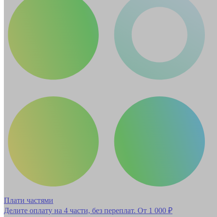
Плати частями
Делите оплату на 4 части, без переплат.
От 1 000 ₽