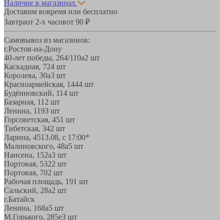
Наличие в магазинах
Доставим вовремя или бесплатно
Завтра
от 2-х часов
от 90 ₽
Самовывоз из магазинов:
г.Ростов-на-Дону
40-лет победы, 264/110а
2 шт
Каскадная, 72
4 шт
Королева, 30а
3 шт
Красноармейская, 144
4 шт
Будённовский, 11
4 шт
Базарная, 11
2 шт
Ленина, 119
3 шт
Горсоветская, 45
1 шт
Тибетская, 34
2 шт
Ларина, 45
13.08, с 17:00*
Малиновского, 48а
5 шт
Нансена, 152а
3 шт
Портовая, 532
2 шт
Портовая, 70
2 шт
Рабочая площадь, 19
1 шт
Сальский, 28a
2 шт
г.Батайск
Ленина, 168а
5 шт
М.Горького, 285е
3 шт