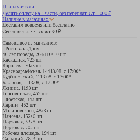
Плати частями
Делите оплату на 4 части, без переплат.
От 1 000 ₽
Наличие в магазинах
Доставим вовремя или бесплатно
Сегодня
от 2-х часов
от 90 ₽
Самовывоз из магазинов:
г.Ростов-на-Дону
40-лет победы, 264/110а
10 шт
Каскадная, 72
3 шт
Королева, 30а
3 шт
Красноармейская, 144
13.08, с 17:00*
Будённовский, 11
13.08, с 17:00*
Базарная, 11
13.08, с 17:00*
Ленина, 119
3 шт
Горсоветская, 45
2 шт
Тибетская, 34
2 шт
Ларина, 45
2 шт
Малиновского, 48а
3 шт
Нансена, 152а
6 шт
Портовая, 532
5 шт
Портовая, 70
2 шт
Рабочая площадь, 19
4 шт
Сальский, 28a
3 шт