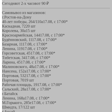
Сегодня
от 2-х часов
от 90 ₽
Самовывоз из магазинов:
г.Ростов-на-Дону
40-лет победы, 264/110а
17.08, с 17:00*
Каскадная, 72
20 шт
Королева, 30а
15 шт
Красноармейская, 144
17.08, с 17:00*
Будённовский, 11
17.08, с 17:00*
Базарная, 11
17.08, с 17:00*
Ленина, 119
17.08, с 17:00*
Горсоветская, 45
17.08, с 17:00*
Тибетская, 34
17.08, с 17:00*
Ларина, 45
17.08, с 17:00*
Малиновского, 48а
17.08, с 17:00*
Нансена, 152а
17.08, с 17:00*
Портовая, 532
17.08, с 17:00*
Портовая, 70
19 шт
Рабочая площадь, 19
17.08, с 17:00*
Сальский, 28a
17.08, с 17:00*
г.Батайск
Ленина, 168а
17.08, с 17:00*
М.Горького, 285е
17.08, с 17:00*
Шмидта, 17/1
22 шт
г.Аксай