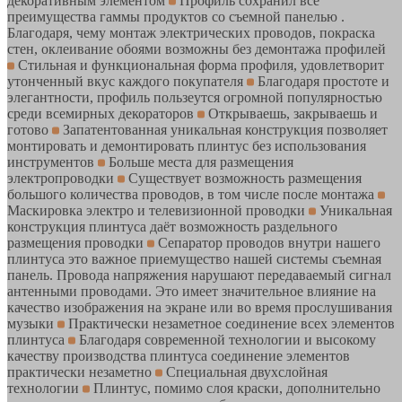
декоративным элементом
Профиль сохранил все
преимущества гаммы продуктов со съемной панелью .
Благодаря, чему монтаж электрических проводов, покраска
стен, оклеивание обоями возможны без демонтажа профилей
Стильная и функциональная форма профиля, удовлетворит
утонченный вкус каждого покупателя
Благодаря простоте и
элегантности, профиль пользеутся огромной популярностью
среди всемирных декораторов
Открываешь, закрываешь и
готово
Запатентованная уникальная конструкция позволяет
монтировать и демонтировать плинтус без использования
инструментов
Больше места для размещения
электропроводки
Существует возможность размещения
большого количества проводов, в том числе после монтажа
Маскировка электро и телевизионной проводки
Уникальная
конструкция плинтуса даёт возможность раздельного
размещения проводки
Сепаратор проводов внутри нашего
плинтуса это важное приемущество нашей системы съемная
панель. Провода напряжения нарушают передаваемый сигнал
антенными проводами. Это имеет значительное влияние на
качество изображения на экране или во время прослушивания
музыки
Практически незаметное соединение всех элементов
плинтуса
Благодаря современной технологии и высокому
качеству производства плинтуса соединение элементов
практически незаметно
Специальная двухслойная
технологии
Плинтус, помимо слоя краски, дополнительно