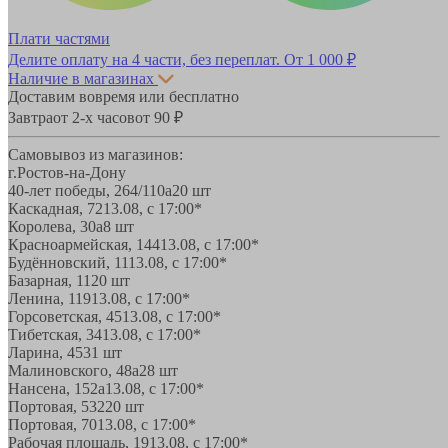
Плати частями
Делите оплату на 4 части, без переплат.
От 1 000 ₽
Наличие в магазинах
Доставим вовремя или бесплатно
Завтра
от 2-х часов
от 90 ₽
Самовывоз из магазинов:
г.Ростов-на-Дону
40-лет победы, 264/110а
20 шт
Каскадная, 72
13.08, с 17:00*
Королева, 30а
8 шт
Красноармейская, 144
13.08, с 17:00*
Будённовский, 11
13.08, с 17:00*
Базарная, 11
20 шт
Ленина, 119
13.08, с 17:00*
Горсоветская, 45
13.08, с 17:00*
Тибетская, 34
13.08, с 17:00*
Ларина, 45
31 шт
Малиновского, 48а
28 шт
Нансена, 152а
13.08, с 17:00*
Портовая, 532
20 шт
Портовая, 70
13.08, с 17:00*
Рабочая площадь, 19
13.08, с 17:00*