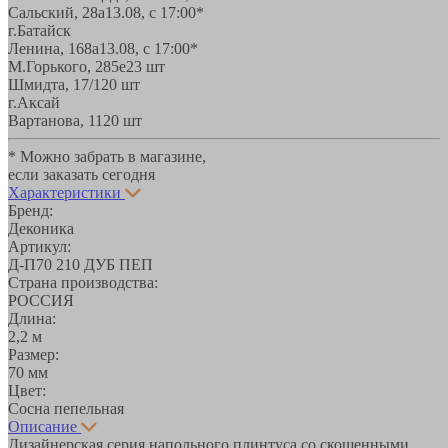
Сальский, 28a
13.08, с 17:00*
г.Батайск
Ленина, 168а
13.08, с 17:00*
М.Горького, 285е
23 шт
Шмидта, 17/1
20 шт
г.Аксай
Вартанова, 11
20 шт
* Можно забрать в магазине,
если заказать сегодня
Характеристики
Бренд:
Деконика
Артикул:
Д-П70 210 ДУБ ПЕП
Страна производства:
РОССИЯ
Длина:
2,2 м
Размер:
70 мм
Цвет:
Сосна пепельная
Описание
Дизайнерская серия напольного плинтуса со скошенными