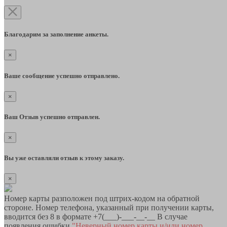
Благодарим за заполнение анкеты.
×
Ваше сообщение успешно отправлено.
×
Ваш Отзыв успешно отправлен.
×
Вы уже оставляли отзыв к этому заказу.
×
Номер карты разположен под штрих-кодом на обратной
стороне. Номер телефона, указанный при получении карты,
вводится без 8 в формате +7(___)-___-__-__ В случае
появления ошибки
"Неверный номер карты и/или номер