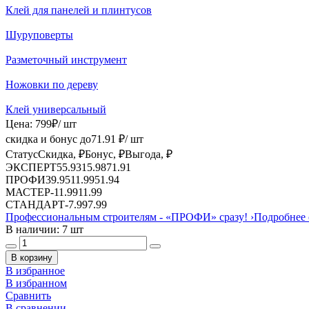
Клей для панелей и плинтусов
Шуруповерты
Разметочный инструмент
Ножовки по дереву
Клей универсальный
Цена:
799
₽
/ шт
скидка и бонус до
71.91
₽/ шт
Статус
Скидка, ₽
Бонус, ₽
Выгода, ₽
ЭКСПЕРТ
55.93
15.98
71.91
ПРОФИ
39.95
11.99
51.94
МАСТЕР
-
11.99
11.99
СТАНДАРТ
-
7.99
7.99
Профессиональным строителям -
«ПРОФИ»
сразу!
›
Подробнее 
В наличии: 7 шт
В корзину
В избранное
В избранном
Сравнить
В сравнении