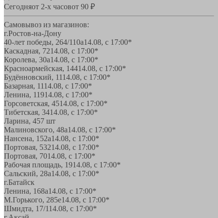
Сегодня
от 2-х часов
от 90 ₽
Самовывоз из магазинов:
г.Ростов-на-Дону
40-лет победы, 264/110а
14.08, с 17:00*
Каскадная, 72
14.08, с 17:00*
Королева, 30а
14.08, с 17:00*
Красноармейская, 144
14.08, с 17:00*
Будённовский, 11
14.08, с 17:00*
Базарная, 11
14.08, с 17:00*
Ленина, 119
14.08, с 17:00*
Горсоветская, 45
14.08, с 17:00*
Тибетская, 34
14.08, с 17:00*
Ларина, 45
7 шт
Малиновского, 48а
14.08, с 17:00*
Нансена, 152а
14.08, с 17:00*
Портовая, 532
14.08, с 17:00*
Портовая, 70
14.08, с 17:00*
Рабочая площадь, 19
14.08, с 17:00*
Сальский, 28a
14.08, с 17:00*
г.Батайск
Ленина, 168а
14.08, с 17:00*
М.Горького, 285е
14.08, с 17:00*
Шмидта, 17/1
14.08, с 17:00*
г.Аксай