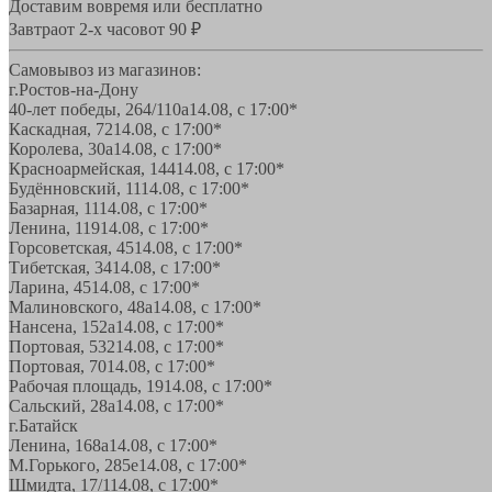
Доставим вовремя или бесплатно
Завтра
от 2-х часов
от 90 ₽
Самовывоз из магазинов:
г.Ростов-на-Дону
40-лет победы, 264/110а
14.08, с 17:00*
Каскадная, 72
14.08, с 17:00*
Королева, 30а
14.08, с 17:00*
Красноармейская, 144
14.08, с 17:00*
Будённовский, 11
14.08, с 17:00*
Базарная, 11
14.08, с 17:00*
Ленина, 119
14.08, с 17:00*
Горсоветская, 45
14.08, с 17:00*
Тибетская, 34
14.08, с 17:00*
Ларина, 45
14.08, с 17:00*
Малиновского, 48а
14.08, с 17:00*
Нансена, 152а
14.08, с 17:00*
Портовая, 532
14.08, с 17:00*
Портовая, 70
14.08, с 17:00*
Рабочая площадь, 19
14.08, с 17:00*
Сальский, 28a
14.08, с 17:00*
г.Батайск
Ленина, 168а
14.08, с 17:00*
М.Горького, 285е
14.08, с 17:00*
Шмидта, 17/1
14.08, с 17:00*