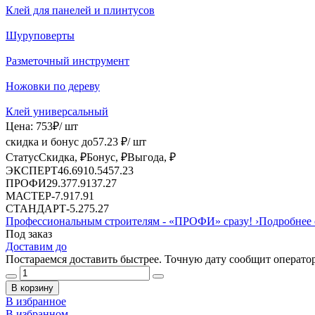
Клей для панелей и плинтусов
Шуруповерты
Разметочный инструмент
Ножовки по дереву
Клей универсальный
Цена:
753
₽
/ шт
скидка и бонус до
57.23
₽/ шт
Статус
Скидка, ₽
Бонус, ₽
Выгода, ₽
ЭКСПЕРТ
46.69
10.54
57.23
ПРОФИ
29.37
7.91
37.27
МАСТЕР
-
7.91
7.91
СТАНДАРТ
-
5.27
5.27
Профессиональным строителям -
«ПРОФИ»
сразу!
›
Подробнее 
Под заказ
Доставим до
Постараемся доставить быстрее. Точную дату сообщит оператор
В корзину
В избранное
В избранном