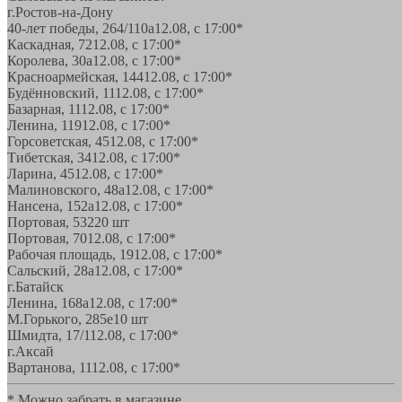
г.Ростов-на-Дону
40-лет победы, 264/110а
12.08, с 17:00*
Каскадная, 72
12.08, с 17:00*
Королева, 30а
12.08, с 17:00*
Красноармейская, 144
12.08, с 17:00*
Будённовский, 11
12.08, с 17:00*
Базарная, 11
12.08, с 17:00*
Ленина, 119
12.08, с 17:00*
Горсоветская, 45
12.08, с 17:00*
Тибетская, 34
12.08, с 17:00*
Ларина, 45
12.08, с 17:00*
Малиновского, 48а
12.08, с 17:00*
Нансена, 152а
12.08, с 17:00*
Портовая, 532
20 шт
Портовая, 70
12.08, с 17:00*
Рабочая площадь, 19
12.08, с 17:00*
Сальский, 28a
12.08, с 17:00*
г.Батайск
Ленина, 168а
12.08, с 17:00*
М.Горького, 285е
10 шт
Шмидта, 17/1
12.08, с 17:00*
г.Аксай
Вартанова, 11
12.08, с 17:00*
* Можно забрать в магазине,