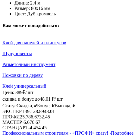
Длина:
2,4 м
Размер:
80х16 мм
Цвет:
Дуб кромвель
Вам может понадобиться:
Клей для панелей и плинтусов
Шуруповерты
Разметочный инструмент
Ножовки по дереву
Клей универсальный
Цена:
889
₽
/ шт
скидка и бонус до
48.01
₽/ шт
Статус
Скидка, ₽
Бонус, ₽
Выгода, ₽
ЭКСПЕРТ
39.12
8.89
48.01
ПРОФИ
25.78
6.67
32.45
МАСТЕР
-
6.67
6.67
СТАНДАРТ
-
4.45
4.45
Профессиональным строителям -
«ПРОФИ»
сразу!
›
Подробнее 