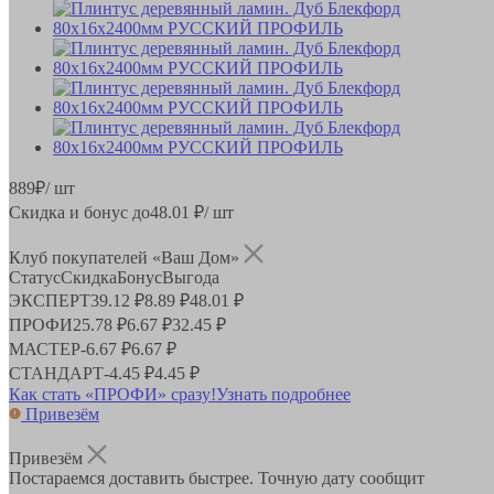
889
₽
/ шт
Скидка и бонус до
48.01
₽/ шт
Клуб покупателей «Ваш Дом»
Статус
Скидка
Бонус
Выгода
ЭКСПЕРТ
39.12 ₽
8.89 ₽
48.01 ₽
ПРОФИ
25.78 ₽
6.67 ₽
32.45 ₽
МАСТЕР
-
6.67 ₽
6.67 ₽
СТАНДАРТ
-
4.45 ₽
4.45 ₽
Как стать «ПРОФИ» сразу!
Узнать подробнее
Привезём
Привезём
Постараемся доставить быстрее. Точную дату сообщит