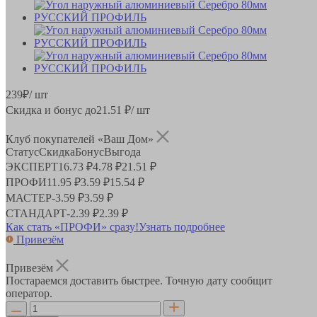
239
₽
/ шт
Скидка и бонус до
21.51
₽/ шт
Клуб покупателей «Ваш Дом»
Статус
Скидка
Бонус
Выгода
ЭКСПЕРТ
16.73 ₽
4.78 ₽
21.51 ₽
ПРОФИ
11.95 ₽
3.59 ₽
15.54 ₽
МАСТЕР
-
3.59 ₽
3.59 ₽
СТАНДАРТ
-
2.39 ₽
2.39 ₽
Как стать «ПРОФИ» сразу!
Узнать подробнее
Привезём
Привезём
Постараемся доставить быстрее. Точную дату сообщит
оператор.