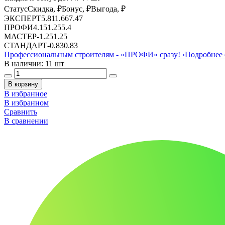
Статус
Скидка, ₽
Бонус, ₽
Выгода, ₽
ЭКСПЕРТ
5.81
1.66
7.47
ПРОФИ
4.15
1.25
5.4
МАСТЕР
-
1.25
1.25
СТАНДАРТ
-
0.83
0.83
Профессиональным строителям -
«ПРОФИ»
сразу!
›
Подробнее 
В наличии: 11 шт
В корзину
В избранное
В избранном
Сравнить
В сравнении