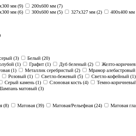
х300 мм
(9)
200х600 мм
(7)
х300 мм
(6)
300х600 мм
(5)
327х327 мм
(2)
400х400 мм
)
-серый
(3)
Белый
(20)
олубой
(1)
Графит
(1)
Дуб беленый
(2)
Желто-коричне
товая
(1)
Металлик серебристый
(2)
Мрамор алебастровы
Розовый
(1)
Светло-бежевый
(5)
Светло-кофейный
(1)
Серый камень
(1)
Слоновая кость
(4)
Темно-коричневы
Шампань матовый
(3)
ая
(8)
Матовая
(39)
Матовая/Рельефная
(24)
Матовая гл