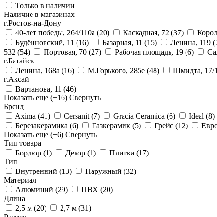
Только в наличии
Наличие в магазинах
г.Ростов-на-Дону
40-лет победы, 264/110а
(20)
Каскадная, 72
(37)
Корол
Будённовский, 11
(16)
Базарная, 11
(15)
Ленина, 119
(
532
(54)
Портовая, 70
(27)
Рабочая площадь, 19
(6)
Са
г.Батайск
Ленина, 168а
(16)
М.Горького, 285е
(48)
Шмидта, 17/
г.Аксай
Вартанова, 11
(46)
Показать еще
(+16)
Свернуть
Бренд
Axima
(41)
Cersanit
(7)
Gracia Ceramica
(6)
Ideal
(8)
Березакерамика
(6)
Газкерамик
(5)
Грейс
(12)
Евр
Показать еще
(+6)
Свернуть
Тип товара
Бордюр
(1)
Декор
(1)
Плитка
(17)
Тип
Внутренний
(13)
Наружный
(32)
Материал
Алюминий
(29)
ПВХ
(20)
Длина
2,5 м
(20)
2,7 м
(31)
Размер