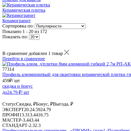
Керамическая плитка
Керамогранит
Сортировка по:
Показано
1 - 20 из 172
Показать по:
В сравнение добавлен 1 товар
Перейти в сравнение
77314
Профиль алюминиевый для окантовки керамической плитки г
459
₽
/ шт
скидка и бонус
до
24.79
₽/ шт
Статус
Скидка, ₽
Бонус, ₽
Выгода, ₽
ЭКСПЕРТ
20.2
4.59
24.79
ПРОФИ
13.31
3.44
16.75
МАСТЕР
-
3.44
3.44
СТАНДАРТ
-
2.3
2.3
Профессиональным строителям -
«ПРОФИ»
сразу!
›
Подробнее 