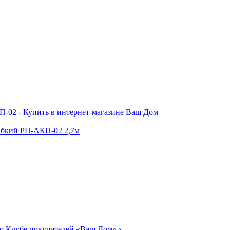
ибкий РП-АКП-02 2,7м
о Клубе покупателей «Ваш Дом»
›