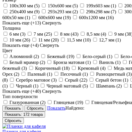
100х300 мм
(5)
150х600 мм
(5)
199х603 мм
(1)
200
250х400 мм
(9)
293х293 мм
(2)
298х298 мм
(7)
300
600х50 мм
(1)
600х600 мм
(19)
600х1200 мм
(16)
Показать еще
(+13)
Свернуть
Толщина
6 мм
(3)
7 мм
(25)
8 мм
(43)
8,5 мм
(4)
9 мм
(38
10 мм
(26)
11 мм
(20)
11,5 мм
(10)
12,7 мм
(1)
Показать еще
(+4)
Свернуть
Цвет
Алюминий
(2)
Бежевый
(19)
Бело-серый
(1)
Бело
Белый мрамор
(2)
Бронза матовая
(1)
Ваниль
(1)
Г
бежевый
(3)
Коричневый
(18)
Кремовый
(4)
Медь ма
Орех
(2)
Палевый
(1)
Песочный
(1)
Разноцветный
(3)
(8)
Серебро матовое
(3)
Серый
(22)
Серый бетон
(1)
(1)
Черный
(1)
Черный матовый
(5)
Шампань
(2)
Показать еще
(+40)
Свернуть
Тип поверхности
Глазурованная
(2)
Глянцевая
(19)
Глянцевая/Рельефн
Показать
Найдено:
Показать:
172 товара
Сбросить
Планки для кафеля