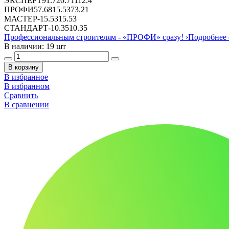
ЭКСПЕРТ
91.7
20.71
112.4
ПРОФИ
57.68
15.53
73.21
МАСТЕР
-
15.53
15.53
СТАНДАРТ
-
10.35
10.35
Профессиональным строителям -
«ПРОФИ»
сразу!
›
Подробнее 
В наличии: 19 шт
В корзину
В избранное
В избранном
Сравнить
В сравнении