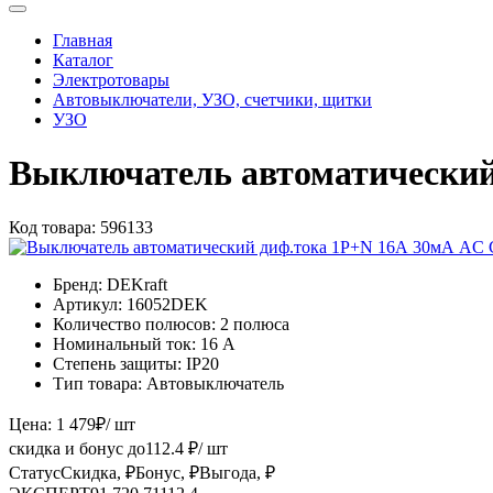
Главная
Каталог
Электротовары
Автовыключатели, УЗО, счетчики, щитки
УЗО
Выключатель автоматический
Код товара:
596133
Бренд:
DEKraft
Артикул:
16052DEK
Количество полюсов:
2 полюса
Номинальный ток:
16 А
Степень защиты:
IP20
Тип товара:
Автовыключатель
Цена:
1 479
₽
/ шт
скидка и бонус до
112.4
₽/ шт
Статус
Скидка, ₽
Бонус, ₽
Выгода, ₽