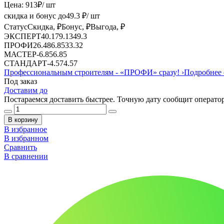
Цена:
913
₽
/ шт
скидка и бонус до
49.3
₽/ шт
Статус
Скидка, ₽
Бонус, ₽
Выгода, ₽
ЭКСПЕРТ
40.17
9.13
49.3
ПРОФИ
26.48
6.85
33.32
МАСТЕР
-
6.85
6.85
СТАНДАРТ
-
4.57
4.57
Профессиональным строителям -
«ПРОФИ»
сразу!
›
Подробнее 
Под заказ
Доставим до
Постараемся доставить быстрее. Точную дату сообщит оператор
В корзину
В избранное
В избранном
Сравнить
В сравнении