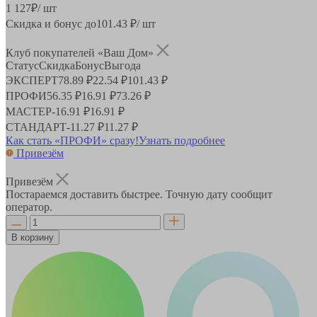
1 127
₽
/ шт
Скидка и бонус до
101.43
₽/ шт
Клуб покупателей «Ваш Дом»
Статус
Скидка
Бонус
Выгода
ЭКСПЕРТ
78.89 ₽
22.54 ₽
101.43 ₽
ПРОФИ
56.35 ₽
16.91 ₽
73.26 ₽
МАСТЕР
-
16.91 ₽
16.91 ₽
СТАНДАРТ
-
11.27 ₽
11.27 ₽
Как стать «ПРОФИ» сразу!
Узнать подробнее
Привезём
Привезём
Постараемся доставить быстрее. Точную дату сообщит
оператор.
В корзину