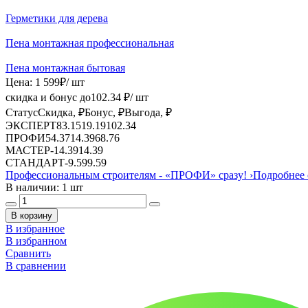
Герметики для дерева
Пена монтажная профессиональная
Пена монтажная бытовая
Цена:
1 599
₽
/ шт
скидка и бонус до
102.34
₽/ шт
Статус
Скидка, ₽
Бонус, ₽
Выгода, ₽
ЭКСПЕРТ
83.15
19.19
102.34
ПРОФИ
54.37
14.39
68.76
МАСТЕР
-
14.39
14.39
СТАНДАРТ
-
9.59
9.59
Профессиональным строителям -
«ПРОФИ»
сразу!
›
Подробнее 
В наличии: 1 шт
В корзину
В избранное
В избранном
Сравнить
В сравнении