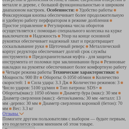
металле и дереве, с большой функциональностью и широким
диапазоном настроек.
Особенности:
Удобство работы
Фиксирующая кнопка обеспечивает более продолжительную
и удобную работу перфоратором в режиме долбления
Простое управление
Регулировка числа оборотов
осуществляется с помощью специального колесика на курке
выключателя
Надежность
Упор на конце основной
рукоятки обеспечивает надежный хват и предотвращает
соскальзывание руки
Щеточный реверс
Металлический
корпус редуктора обеспечивает долгий срок службы
инструмента
Предохранительная муфта - для защиты
инструмента от поломки при заклинивании бура
Резиновые
накладки на рукоятке обеспечивают более комфортную работу
Четыре режима работы
Технические характеристики:
Мощность: 900 Вт
Обороты: 0-1050 об/мин
Количество
скоростей: 1
Сила удара: 3.3 Дж
Количество режимов: 3
Число ударов: 5100 уд/мин
Тип патрона: SDS+
Обороты(макс): 1050 об/мин
Диаметр бура (макс): 30 мм
Диаметр сверления (макс): -бетон/камень: 30 мм -металл: 13
мм -дерево: 30 мм
Диаметр сверления коронкой (бетон): 70
мм
Вес: 3.3 кг
Отзывы
Помогите другим пользователям с выбором — будьте первым,
кто поделится своим мнением об этом товаре.