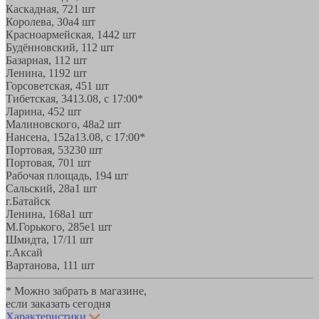
Каскадная, 72
1 шт
Королева, 30а
4 шт
Красноармейская, 144
2 шт
Будённовский, 11
2 шт
Базарная, 11
2 шт
Ленина, 119
2 шт
Горсоветская, 45
1 шт
Тибетская, 34
13.08, с 17:00*
Ларина, 45
2 шт
Малиновского, 48а
2 шт
Нансена, 152а
13.08, с 17:00*
Портовая, 532
30 шт
Портовая, 70
1 шт
Рабочая площадь, 19
4 шт
Сальский, 28a
1 шт
г.Батайск
Ленина, 168а
1 шт
М.Горького, 285е
1 шт
Шмидта, 17/1
1 шт
г.Аксай
Вартанова, 11
1 шт
* Можно забрать в магазине,
если заказать сегодня
Характеристики