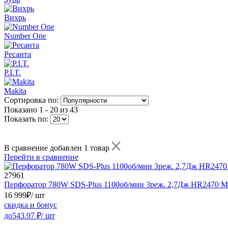
Вихрь
Number One
Ресанта
P.I.T.
Makita
Сортировка по:
Показано
1 - 20 из 43
Показать по:
В сравнение добавлен 1 товар
Перейти в сравнение
27961
Перфоратор 780W SDS-Plus 1100об/мин 3реж. 2,7Дж HR2470
16 999
₽
/ шт
скидка и бонус
до
543.97
₽/ шт