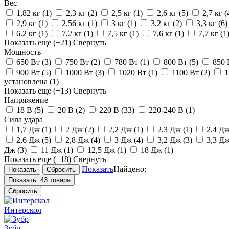
Вес
1,82 кг
(1)
2,3 кг
(2)
2,5 кг
(1)
2,6 кг
(5)
2,7 кг
(
2,9 кг
(1)
2,56 кг
(1)
3 кг
(1)
3,2 кг
(2)
3,3 кг
(6)
6.2 кг
(1)
7,2 кг
(1)
7,5 кг
(1)
7,6 кг
(1)
7,7 кг
(1
Показать еще
(+21)
Свернуть
Мощность
650 Вт
(3)
750 Вт
(2)
780 Вт
(1)
800 Вт
(5)
850
900 Вт
(5)
1000 Вт
(3)
1020 Вт
(1)
1100 Вт
(2)
1
установлена
(1)
Показать еще
(+13)
Свернуть
Напряжение
18 В
(5)
20 В
(2)
220 В
(33)
220-240 В
(1)
Сила удара
1,7 Дж
(1)
2 Дж
(2)
2,2 Дж
(1)
2,3 Дж
(1)
2,4 Д
2,6 Дж
(5)
2,8 Дж
(4)
3 Дж
(4)
3,2 Дж
(3)
3,3 Д
Дж
(3)
11 Дж
(1)
12,5 Дж
(1)
18 Дж
(1)
Показать еще
(+18)
Свернуть
Показать
Найдено:
Показать:
43 товара
Сбросить
Интерскол
Зубр