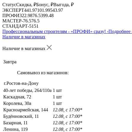
Статус
Скидка, ₽
Бонус, ₽
Выгода, ₽
ЭКСПЕРТ
441.97
101.99
543.97
ПРОФИ
322.98
76.5
399.48
МАСТЕР
-
76.5
76.5
СТАНДАРТ
-
51
51
Профессиональным строителям -
«ПРОФИ»
сразу!
›
Подробнее 
Наличие в магазинах
Наличие в магазинах
Завтра
Самовывоз из магазинов:
г.Ростов-на-Дону
40-лет победы, 264/110а
1 шт
Каскадная, 72
1 шт
Королева, 30а
1 шт
Красноармейская, 144
12.08, с 17:00*
Будённовский, 11
12.08, с 17:00*
Базарная, 11
12.08, с 17:00*
Ленина, 119
12.08, с 17:00*