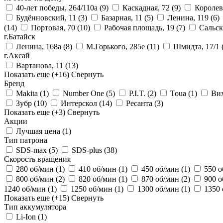
40-лет победы, 264/110а
(9)
Каскадная, 72
(9)
Королев
Будённовский, 11
(3)
Базарная, 11
(5)
Ленина, 119
(6)
(14)
Портовая, 70
(10)
Рабочая площадь, 19
(7)
Сальск
г.Батайск
Ленина, 168а
(8)
М.Горького, 285е
(11)
Шмидта, 17/1
г.Аксай
Вартанова, 11
(13)
Показать еще
(+16)
Свернуть
Бренд
Makita
(1)
Number One
(5)
P.I.T.
(2)
Toua
(1)
Ви
Зубр
(10)
Интерскол
(14)
Ресанта
(3)
Показать еще
(+3)
Свернуть
Акции
Лучшая цена
(1)
Тип патрона
SDS-max
(5)
SDS-plus
(38)
Скорость вращения
280 об/мин
(1)
410 об/мин
(1)
450 об/мин
(1)
550 
800 об/мин
(2)
820 об/мин
(1)
870 об/мин
(2)
900 
1240 об/мин
(1)
1250 об/мин
(1)
1300 об/мин
(1)
1350
Показать еще
(+15)
Свернуть
Тип аккумулятора
Li-Ion
(1)