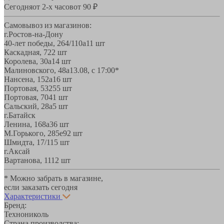
Сегодня
от 2-х часов
от 90 ₽
Самовывоз из магазинов:
г.Ростов-на-Дону
40-лет победы, 264/110а
11 шт
Каскадная, 72
2 шт
Королева, 30а
14 шт
Малиновского, 48а
13.08, с 17:00*
Нансена, 152а
16 шт
Портовая, 532
55 шт
Портовая, 70
41 шт
Сальский, 28a
5 шт
г.Батайск
Ленина, 168а
36 шт
М.Горького, 285е
92 шт
Шмидта, 17/1
15 шт
г.Аксай
Вартанова, 11
12 шт
* Можно забрать в магазине,
если заказать сегодня
Характеристики
Бренд:
Технониколь
Страна производства: