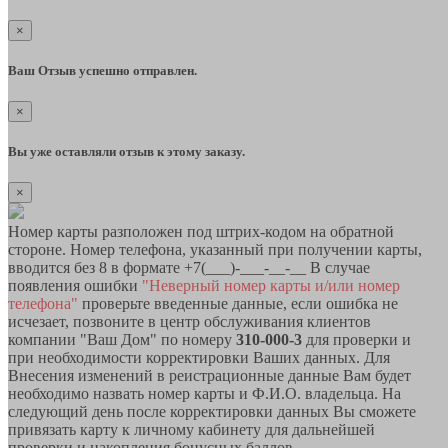
×
Ваш Отзыв успешно отправлен.
×
Вы уже оставляли отзыв к этому заказу.
×
Номер карты разположен под штрих-кодом на обратной
стороне. Номер телефона, указанный при получении карты,
вводится без 8 в формате +7(___)-___-__-__ В случае
появления ошибки
"Неверный номер карты и/или номер
телефона"
проверьте введенные данные, если ошибка не
исчезает, позвоните в центр обслуживания клиентов
компании "Ваш Дом" по номеру
310-000-3
для проверки и
при необходимости корректировки Ваших данных. Для
Внесения изменений в реистрационные данные Вам будет
необходимо назвать номер карты и Ф.И.О. владельца. На
следующий день после корректировки данных Вы сможете
привязать карту к личному кабинету для дальнейшей
проверки и накопления бонусных баллов.