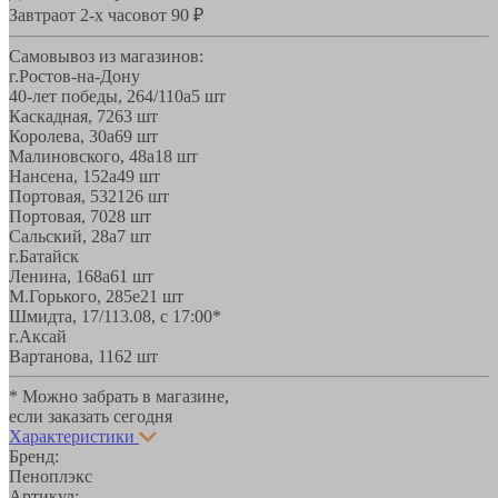
Завтра
от 2-х часов
от 90 ₽
Самовывоз из магазинов:
г.Ростов-на-Дону
40-лет победы, 264/110а
5 шт
Каскадная, 72
63 шт
Королева, 30а
69 шт
Малиновского, 48а
18 шт
Нансена, 152а
49 шт
Портовая, 532
126 шт
Портовая, 70
28 шт
Сальский, 28a
7 шт
г.Батайск
Ленина, 168а
61 шт
М.Горького, 285е
21 шт
Шмидта, 17/1
13.08, с 17:00*
г.Аксай
Вартанова, 11
62 шт
* Можно забрать в магазине,
если заказать сегодня
Характеристики
Бренд:
Пеноплэкс
Артикул: