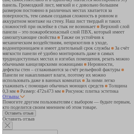
панель. Громоздкий лист, мягкий и с довольно большим
размером постоянно в различных местах хватается за
поверхность, тем самым создавая сложность в ровном и
аккуратном монтаже на стену. Наш лист твердый и таких
сложностей при оклейке в стык не возникает
Верхний слой
панели – это пожаробезопасный слой ПВХ, который имеет
самозатухающие свойства
Также он устойчив к
механическим воздействиям, неприхотлив в уходе,
водонепроницаем и имеет длительный срок службы
За счёт
мягкости панели её удобно монтировать даже в самых
труднодоступных местах и изгибах помещения, резать можно
обычными канцелярскими ножницами
Неровности,
дефекты стен – сглаживаются за счёт рельефной фактуры
Панели не накапливают влаги, поэтому их можно
использовать даже в ванных комнатах
За ними легко
ухаживать с помощью обычных моющих средств
Толщина
0,3 мм
Размер: 472х473 мм
Рисунок: плитка эстетика
Отзывы
Помогите другим пользователям с выбором — будьте первым,
кто поделится своим мнением об этом товаре.
Оставить отзыв
Оставить отзыв