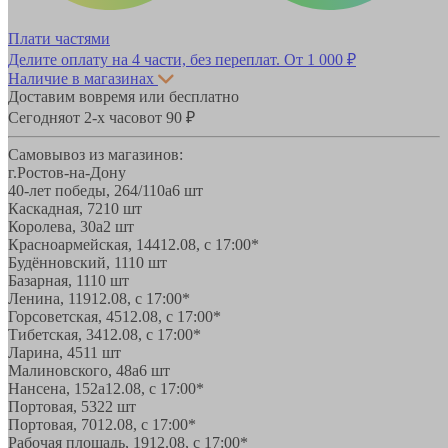
Плати частями
Делите оплату на 4 части, без переплат.
От 1 000 ₽
Наличие в магазинах
Доставим вовремя или бесплатно
Сегодня
от 2-х часов
от 90 ₽
Самовывоз из магазинов:
г.Ростов-на-Дону
40-лет победы, 264/110а
6 шт
Каскадная, 72
10 шт
Королева, 30а
2 шт
Красноармейская, 144
12.08, с 17:00*
Будённовский, 11
10 шт
Базарная, 11
10 шт
Ленина, 119
12.08, с 17:00*
Горсоветская, 45
12.08, с 17:00*
Тибетская, 34
12.08, с 17:00*
Ларина, 45
11 шт
Малиновского, 48а
6 шт
Нансена, 152а
12.08, с 17:00*
Портовая, 532
2 шт
Портовая, 70
12.08, с 17:00*
Рабочая площадь, 19
12.08, с 17:00*