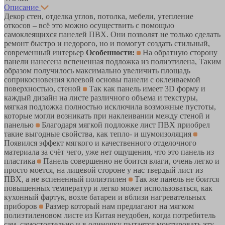
Описание
Декор стен, отделка углов, потолка, мебели, утепление
откосов – всё это можно осуществить с помощью
самоклеящихся панелей ПВХ. Они позволят не только сделать
ремонт быстро и недорого, но и помогут создать стильный,
современный интерьер
Особенности:
На обратную сторону
панели нанесена вспененная подложка из полиэтилена, Таким
образом получилось максимально увеличить площадь
соприкосновения клеевой основы панели с оклеиваемой
поверхностью, стеной
Так как панель имеет 3D форму и
каждый дизайн на листе различного объема и текстуры,
мягкая подложка полностью исключила возможные пустоты,
которые могли возникать при наклеивании между стеной и
панелью
Благодаря мягкой подложке лист ПВХ приобрел
такие выгодные свойства, как тепло- и шумоизоляция
Появился эффект мягкого и качественного отделочного
материала за счёт чего, уже нет ощущения, что это панель из
пластика
Панель совершенно не боится влаги, очень легко и
просто моется, на лицевой стороне у нас твердый лист из
ПВХ, а не вспененный полиэтилен
Так же панель не боится
повышенных температур и легко может использоваться, как
кухонный фартук, возле батареи и вблизи нагревательных
приборов
Размер который нам предлагают на мягком
полиэтиленовом листе из Китая неудобен, когда потребитель
сам, самостоятельно и в одиночку пытается монтировать эту