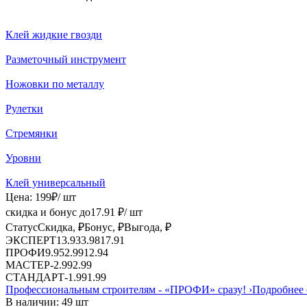
Клей жидкие гвозди
Разметочный инструмент
Ножовки по металлу
Рулетки
Стремянки
Уровни
Клей универсальный
Цена:
199
₽
/ шт
скидка и бонус до
17.91
₽/ шт
Статус
Скидка, ₽
Бонус, ₽
Выгода, ₽
ЭКСПЕРТ
13.93
3.98
17.91
ПРОФИ
9.95
2.99
12.94
МАСТЕР
-
2.99
2.99
СТАНДАРТ
-
1.99
1.99
Профессиональным строителям -
«ПРОФИ»
сразу!
›
Подробнее 
В наличии: 49 шт