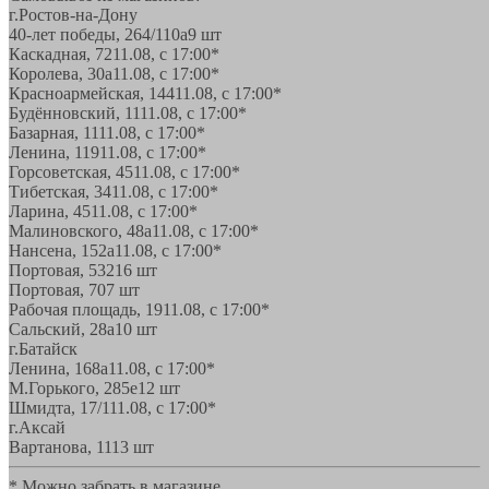
г.Ростов-на-Дону
40-лет победы, 264/110а
9 шт
Каскадная, 72
11.08, с 17:00*
Королева, 30а
11.08, с 17:00*
Красноармейская, 144
11.08, с 17:00*
Будённовский, 11
11.08, с 17:00*
Базарная, 11
11.08, с 17:00*
Ленина, 119
11.08, с 17:00*
Горсоветская, 45
11.08, с 17:00*
Тибетская, 34
11.08, с 17:00*
Ларина, 45
11.08, с 17:00*
Малиновского, 48а
11.08, с 17:00*
Нансена, 152а
11.08, с 17:00*
Портовая, 532
16 шт
Портовая, 70
7 шт
Рабочая площадь, 19
11.08, с 17:00*
Сальский, 28a
10 шт
г.Батайск
Ленина, 168а
11.08, с 17:00*
М.Горького, 285е
12 шт
Шмидта, 17/1
11.08, с 17:00*
г.Аксай
Вартанова, 11
13 шт
* Можно забрать в магазине,