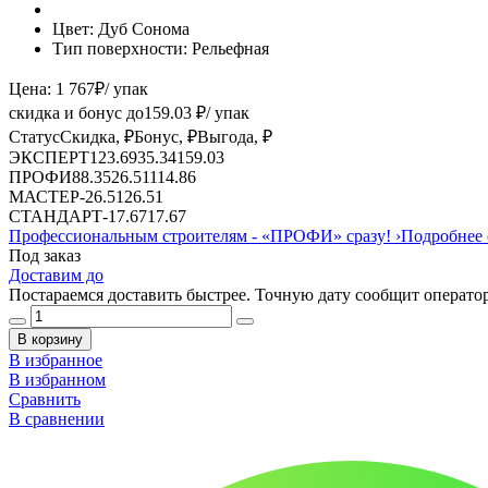
Цвет:
Дуб Сонома
Тип поверхности:
Рельефная
Цена:
1 767
₽
/ упак
скидка и бонус до
159.03
₽/ упак
Статус
Скидка, ₽
Бонус, ₽
Выгода, ₽
ЭКСПЕРТ
123.69
35.34
159.03
ПРОФИ
88.35
26.51
114.86
МАСТЕР
-
26.51
26.51
СТАНДАРТ
-
17.67
17.67
Профессиональным строителям -
«ПРОФИ»
сразу!
›
Подробнее 
Под заказ
Доставим до
Постараемся доставить быстрее. Точную дату сообщит оператор
В корзину
В избранное
В избранном
Сравнить
В сравнении