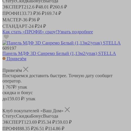
Статус
Скидка
Бонус
Выгода
ЭКСПЕРТ
212.6 ₽
48.01 ₽
260.6 ₽
ПРОФИ
133.73 ₽
36 ₽
169.74 ₽
МАСТЕР
-
36 ₽
36 ₽
СТАНДАРТ
-
24 ₽
24 ₽
Как стать «ПРОФИ» сразу!
Узнать подробнее
609197
Панель МДФ 3D Санремо Белый (1,13м2/упак) STELLA
Привезём
Привезём
Постараемся доставить быстрее. Точную дату сообщит
оператор.
1 767
₽
/ упак
скидка и бонус
до
159.03
₽/ упак
Клуб покупателей «Ваш Дом»
Статус
Скидка
Бонус
Выгода
ЭКСПЕРТ
123.69 ₽
35.34 ₽
159.03 ₽
ПРОФИ
88.35 ₽
26.51 ₽
114.86 ₽