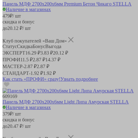
Панель МДФ 2700х200х6мм Premium Бетон Чикаго STELLA
Наличие в магазинах
479
₽
/ шт
скидка и бонус
до
20.12
₽/ шт
Клуб покупателей «Ваш Дом»
Статус
Скидка
Бонус
Выгода
ЭКСПЕРТ
16.29 ₽
3.83 ₽
20.12 ₽
ПРОФИ
11.5 ₽
2.87 ₽
14.37 ₽
МАСТЕР
-
2.87 ₽
2.87 ₽
СТАНДАРТ
-
1.92 ₽
1.92 ₽
Как стать «ПРОФИ» сразу!
Узнать подробнее
609169
Панель МДФ 2700х200х6мм Light Липа Амурская STELLA
Наличие в магазинах
379
₽
/ шт
скидка и бонус
до
20.47
₽/ шт