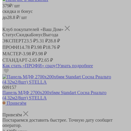
379
₽
/ шт
скидка и бонус
до
28.8
₽/ шт
Клуб покупателей «Ваш Дом»
Статус
Скидка
Бонус
Выгода
ЭКСПЕРТ
23.5 ₽
5.31 ₽
28.8 ₽
ПРОФИ
14.78 ₽
3.98 ₽
18.76 ₽
МАСТЕР
-
3.98 ₽
3.98 ₽
СТАНДАРТ
-
2.65 ₽
2.65 ₽
Как стать «ПРОФИ» сразу!
Узнать подробнее
609157
Панель МДФ 2700х200х6мм Standart Сосна Риальто
(4,32м2/8шт) STELLA
Привезём
Привезём
Постараемся доставить быстрее. Точную дату сообщит
оператор.