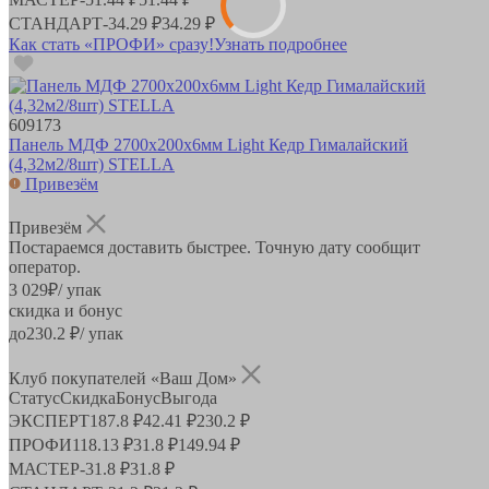
СТАНДАРТ
-
34.29 ₽
34.29 ₽
Как стать «ПРОФИ» сразу!
Узнать подробнее
609173
Панель МДФ 2700х200х6мм Light Кедр Гималайский
(4,32м2/8шт) STELLA
Привезём
Привезём
Постараемся доставить быстрее. Точную дату сообщит
оператор.
3 029
₽
/ упак
скидка и бонус
до
230.2
₽/ упак
Клуб покупателей «Ваш Дом»
Статус
Скидка
Бонус
Выгода
ЭКСПЕРТ
187.8 ₽
42.41 ₽
230.2 ₽
ПРОФИ
118.13 ₽
31.8 ₽
149.94 ₽
МАСТЕР
-
31.8 ₽
31.8 ₽