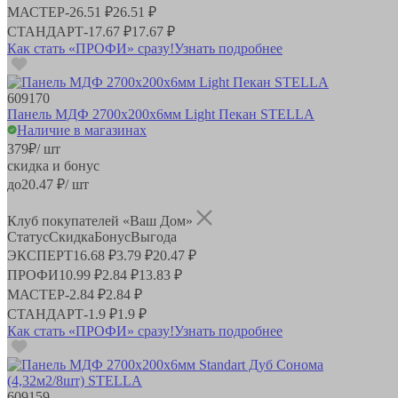
МАСТЕР
-
26.51 ₽
26.51 ₽
СТАНДАРТ
-
17.67 ₽
17.67 ₽
Как стать «ПРОФИ» сразу!
Узнать подробнее
609170
Панель МДФ 2700х200х6мм Light Пекан STELLA
Наличие в магазинах
379
₽
/ шт
скидка и бонус
до
20.47
₽/ шт
Клуб покупателей «Ваш Дом»
Статус
Скидка
Бонус
Выгода
ЭКСПЕРТ
16.68 ₽
3.79 ₽
20.47 ₽
ПРОФИ
10.99 ₽
2.84 ₽
13.83 ₽
МАСТЕР
-
2.84 ₽
2.84 ₽
СТАНДАРТ
-
1.9 ₽
1.9 ₽
Как стать «ПРОФИ» сразу!
Узнать подробнее
609159