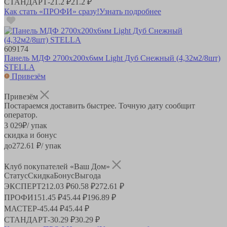
СТАНДАРТ
-
21.2 ₽
21.2 ₽
Как стать «ПРОФИ» сразу!
Узнать подробнее
609174
Панель МДФ 2700х200х6мм Light Дуб Снежный (4,32м2/8шт)
STELLA
Привезём
Привезём
Постараемся доставить быстрее. Точную дату сообщит
оператор.
3 029
₽
/ упак
скидка и бонус
до
272.61
₽/ упак
Клуб покупателей «Ваш Дом»
Статус
Скидка
Бонус
Выгода
ЭКСПЕРТ
212.03 ₽
60.58 ₽
272.61 ₽
ПРОФИ
151.45 ₽
45.44 ₽
196.89 ₽
МАСТЕР
-
45.44 ₽
45.44 ₽
СТАНДАРТ
-
30.29 ₽
30.29 ₽