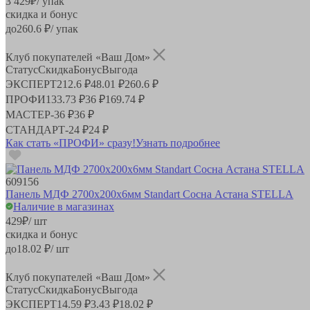
3 429
₽
/ упак
скидка и бонус
до
260.6
₽/ упак
Клуб покупателей «Ваш Дом»
Статус
Скидка
Бонус
Выгода
ЭКСПЕРТ
212.6 ₽
48.01 ₽
260.6 ₽
ПРОФИ
133.73 ₽
36 ₽
169.74 ₽
МАСТЕР
-
36 ₽
36 ₽
СТАНДАРТ
-
24 ₽
24 ₽
Как стать «ПРОФИ» сразу!
Узнать подробнее
609156
Панель МДФ 2700х200х6мм Standart Сосна Астана STELLA
Наличие в магазинах
429
₽
/ шт
скидка и бонус
до
18.02
₽/ шт
Клуб покупателей «Ваш Дом»
Статус
Скидка
Бонус
Выгода
ЭКСПЕРТ
14.59 ₽
3.43 ₽
18.02 ₽