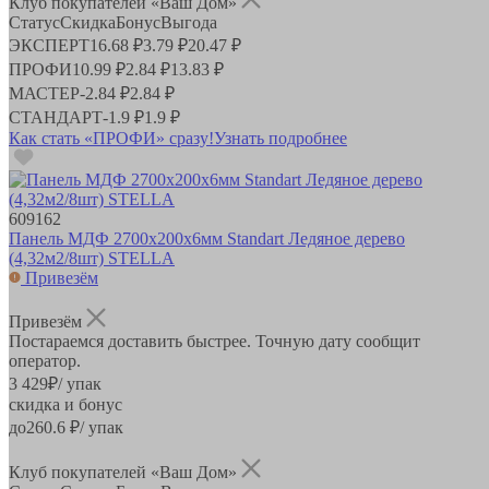
Клуб покупателей «Ваш Дом»
Статус
Скидка
Бонус
Выгода
ЭКСПЕРТ
16.68 ₽
3.79 ₽
20.47 ₽
ПРОФИ
10.99 ₽
2.84 ₽
13.83 ₽
МАСТЕР
-
2.84 ₽
2.84 ₽
СТАНДАРТ
-
1.9 ₽
1.9 ₽
Как стать «ПРОФИ» сразу!
Узнать подробнее
609162
Панель МДФ 2700х200х6мм Standart Ледяное дерево
(4,32м2/8шт) STELLA
Привезём
Привезём
Постараемся доставить быстрее. Точную дату сообщит
оператор.
3 429
₽
/ упак
скидка и бонус
до
260.6
₽/ упак
Клуб покупателей «Ваш Дом»