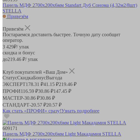
Панель МДФ 2700х200х6мм Standart Дуб Сонома (4,32м2/8шт)
STELLA
Привезём
Привезём
Постараемся доставить быстрее. Точную дату сообщит
оператор.
3 429
₽
/ упак
скидка и бонус
до
219.46
₽/ упак
Клуб покупателей «Ваш Дом»
Статус
Скидка
Бонус
Выгода
ЭКСПЕРТ
178.31 ₽
41.15 ₽
219.46 ₽
ПРОФИ
116.59 ₽
30.86 ₽
147.45 ₽
МАСТЕР
-
30.86 ₽
30.86 ₽
СТАНДАРТ
-
20.57 ₽
20.57 ₽
Как стать «ПРОФИ» сразу!
Узнать подробнее
609171
Панель МДФ 2700х200х6мм Light Макадамия STELLA
Наличие в магазинах