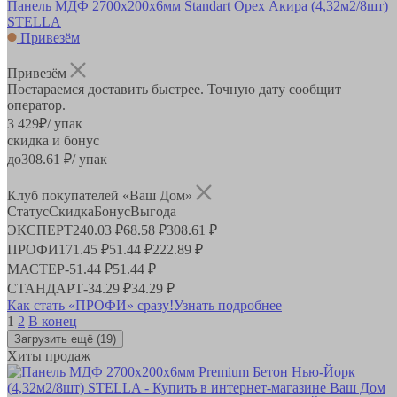
Панель МДФ 2700х200х6мм Standart Орех Акира (4,32м2/8шт)
STELLA
Привезём
Привезём
Постараемся доставить быстрее. Точную дату сообщит
оператор.
3 429
₽
/ упак
скидка и бонус
до
308.61
₽/ упак
Клуб покупателей «Ваш Дом»
Статус
Скидка
Бонус
Выгода
ЭКСПЕРТ
240.03 ₽
68.58 ₽
308.61 ₽
ПРОФИ
171.45 ₽
51.44 ₽
222.89 ₽
МАСТЕР
-
51.44 ₽
51.44 ₽
СТАНДАРТ
-
34.29 ₽
34.29 ₽
Как стать «ПРОФИ» сразу!
Узнать подробнее
1
2
В конец
Загрузить ещё
(19)
Хиты продаж