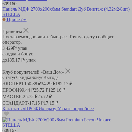
609160
Панель МДФ 2700х200х6мм Standart Дуб Винтаж (4,32м2/8шт)
STELLA
Привезём
Привезём
Постараемся доставить быстрее. Точную дату сообщит
оператор.
3 429
₽
/ упак
скидка и бонус
до
185.17
₽/ упак
Клуб покупателей «Ваш Дом»
Статус
Скидка
Бонус
Выгода
ЭКСПЕРТ
150.88 ₽
34.29 ₽
185.17 ₽
ПРОФИ
99.44 ₽
25.72 ₽
125.16 ₽
МАСТЕР
-
25.72 ₽
25.72 ₽
СТАНДАРТ
-
17.15 ₽
17.15 ₽
Как стать «ПРОФИ» сразу!
Узнать подробнее
609167