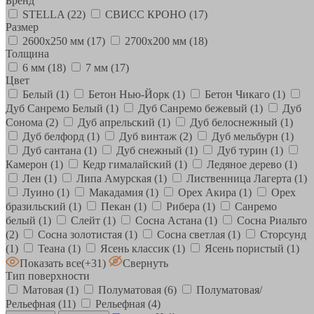
Бренд
STELLA
(22)
СВИСС КРОНО
(17)
Размер
2600х250 мм
(17)
2700х200 мм
(18)
Толщина
6 мм
(18)
7 мм
(17)
Цвет
Белый
(1)
Бетон Нью-Йорк
(1)
Бетон Чикаго
(1)
Дуб Санремо Белый
(1)
Дуб Санремо бежевый
(1)
Дуб
Сонома
(2)
Дуб апрельский
(1)
Дуб белоснежный
(1)
Дуб белфорд
(1)
Дуб винтаж
(2)
Дуб мельбурн
(1)
Дуб сантана
(1)
Дуб снежный
(1)
Дуб турин
(1)
Камерон
(1)
Кедр гималайский
(1)
Ледяное дерево
(1)
Лен
(1)
Липа Амурская
(1)
Лиственница Лагерта
(1)
Луино
(1)
Макадамия
(1)
Орех Акира
(1)
Орех
бразильский
(1)
Пекан
(1)
Рибера
(1)
Санремо
белый
(1)
Слейт
(1)
Сосна Астана
(1)
Сосна Риальто
(2)
Сосна золотистая
(1)
Сосна светлая
(1)
Сторсунд
(1)
Теана
(1)
Ясень классик
(1)
Ясень пористый
(1)
Показать все
(+31)
Свернуть
Тип поверхности
Матовая
(1)
Полуматовая
(6)
Полуматовая/
Рельефная
(11)
Рельефная
(4)