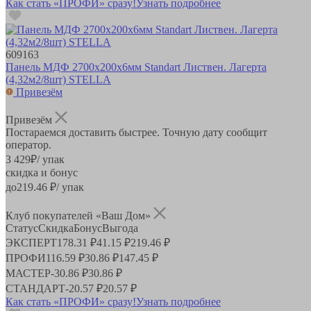
Как стать «ПРОФИ» сразу!
Узнать подробнее
609163
Панель МДФ 2700х200х6мм Standart Листвен. Лагерта
(4,32м2/8шт) STELLA
Привезём
Привезём
Постараемся доставить быстрее. Точную дату сообщит
оператор.
3 429
₽
/ упак
скидка и бонус
до
219.46
₽/ упак
Клуб покупателей «Ваш Дом»
Статус
Скидка
Бонус
Выгода
ЭКСПЕРТ
178.31 ₽
41.15 ₽
219.46 ₽
ПРОФИ
116.59 ₽
30.86 ₽
147.45 ₽
МАСТЕР
-
30.86 ₽
30.86 ₽
СТАНДАРТ
-
20.57 ₽
20.57 ₽
Как стать «ПРОФИ» сразу!
Узнать подробнее