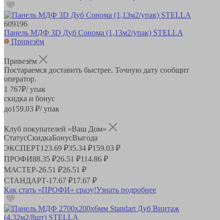
609196
Панель МДФ 3D Дуб Сонома (1,13м2/упак) STELLA
Привезём
Привезём
Постараемся доставить быстрее. Точную дату сообщит
оператор.
1 767
₽
/ упак
скидка и бонус
до
159.03
₽/ упак
Клуб покупателей «Ваш Дом»
Статус
Скидка
Бонус
Выгода
ЭКСПЕРТ
123.69 ₽
35.34 ₽
159.03 ₽
ПРОФИ
88.35 ₽
26.51 ₽
114.86 ₽
МАСТЕР
-
26.51 ₽
26.51 ₽
СТАНДАРТ
-
17.67 ₽
17.67 ₽
Как стать «ПРОФИ» сразу!
Узнать подробнее