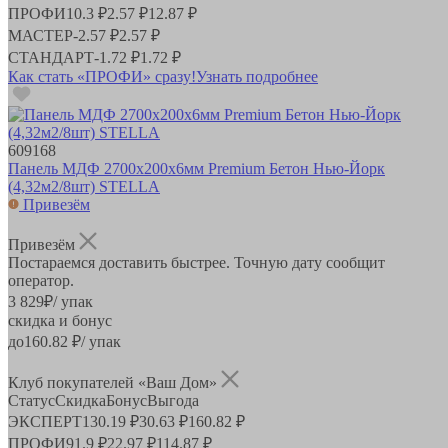
ПРОФИ
10.3 ₽
2.57 ₽
12.87 ₽
МАСТЕР
-
2.57 ₽
2.57 ₽
СТАНДАРТ
-
1.72 ₽
1.72 ₽
Как стать «ПРОФИ» сразу!
Узнать подробнее
609168
Панель МДФ 2700х200х6мм Premium Бетон Нью-Йорк
(4,32м2/8шт) STELLA
Привезём
Привезём
Постараемся доставить быстрее. Точную дату сообщит
оператор.
3 829
₽
/ упак
скидка и бонус
до
160.82
₽/ упак
Клуб покупателей «Ваш Дом»
Статус
Скидка
Бонус
Выгода
ЭКСПЕРТ
130.19 ₽
30.63 ₽
160.82 ₽
ПРОФИ
91.9 ₽
22.97 ₽
114.87 ₽