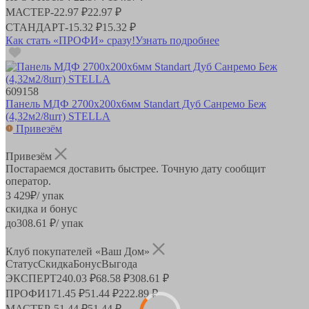
МАСТЕР
-
22.97 ₽
22.97 ₽
СТАНДАРТ
-
15.32 ₽
15.32 ₽
Как стать «ПРОФИ» сразу!
Узнать подробнее
609158
Панель МДФ 2700х200х6мм Standart Дуб Санремо Беж
(4,32м2/8шт) STELLA
Привезём
Привезём
Постараемся доставить быстрее. Точную дату сообщит
оператор.
3 429
₽
/ упак
скидка и бонус
до
308.61
₽/ упак
Клуб покупателей «Ваш Дом»
Статус
Скидка
Бонус
Выгода
ЭКСПЕРТ
240.03 ₽
68.58 ₽
308.61 ₽
ПРОФИ
171.45 ₽
51.44 ₽
222.89 ₽
МАСТЕР
-
51.44 ₽
51.44 ₽