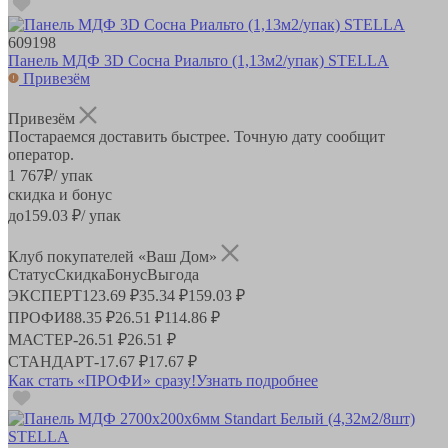
609198
Панель МДФ 3D Сосна Риальто (1,13м2/упак) STELLA
Привезём
Привезём
Постараемся доставить быстрее. Точную дату сообщит
оператор.
1 767
₽
/ упак
скидка и бонус
до
159.03
₽/ упак
Клуб покупателей «Ваш Дом»
Статус
Скидка
Бонус
Выгода
ЭКСПЕРТ
123.69 ₽
35.34 ₽
159.03 ₽
ПРОФИ
88.35 ₽
26.51 ₽
114.86 ₽
МАСТЕР
-
26.51 ₽
26.51 ₽
СТАНДАРТ
-
17.67 ₽
17.67 ₽
Как стать «ПРОФИ» сразу!
Узнать подробнее