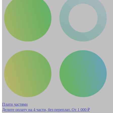
Плати частями
Делите оплату на 4 части, без переплат.
От 1 000 ₽