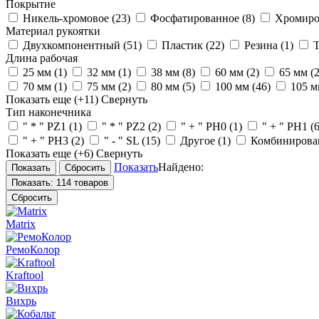
Покрытие
Никель-хромовое
(23)
Фосфатированное
(8)
Хромиро
Материал рукоятки
Двухкомпонентный
(51)
Пластик
(22)
Резина
(1)
Длина рабочая
25 мм
(1)
32 мм
(1)
38 мм
(8)
60 мм
(2)
65 мм
(2
70 мм
(1)
75 мм
(2)
80 мм
(5)
100 мм
(46)
105 
Показать еще
(+11)
Свернуть
Тип наконечника
" * " PZ1
(1)
" * " PZ2
(2)
" + " PH0
(1)
" + " PH1
(6
" + " PH3
(2)
" - " SL
(15)
Другое
(1)
Комбиниров
Показать еще
(+6)
Свернуть
Показать
Найдено:
Показать:
114 товаров
Сбросить
Matrix
РемоКолор
Kraftool
Вихрь