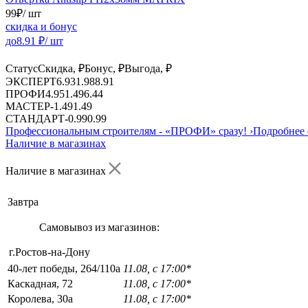
99
₽
/ шт
скидка и бонус
до
8.91
₽/ шт
Статус
Скидка, ₽
Бонус, ₽
Выгода, ₽
ЭКСПЕРТ
6.93
1.98
8.91
ПРОФИ
4.95
1.49
6.44
МАСТЕР
-
1.49
1.49
СТАНДАРТ
-
0.99
0.99
Профессиональным строителям -
«ПРОФИ»
сразу!
›
Подробнее 
Наличие в магазинах
Наличие в магазинах
Завтра
Самовывоз из магазинов:
г.Ростов-на-Дону
40-лет победы, 264/110а
11.08, с 17:00*
Каскадная, 72
11.08, с 17:00*
Королева, 30а
11.08, с 17:00*