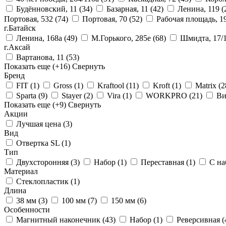
Будённовский, 11
(34)
Базарная, 11
(42)
Ленина, 119
(
Портовая, 532
(74)
Портовая, 70
(52)
Рабочая площадь, 1
г.Батайск
Ленина, 168а
(49)
М.Горького, 285е
(68)
Шмидта, 17/
г.Аксай
Вартанова, 11
(53)
Показать еще
(+16)
Свернуть
Бренд
FIT
(1)
Gross
(1)
Kraftool
(11)
Kroft
(1)
Matrix
(2
Sparta
(9)
Stayer
(2)
Vira
(1)
WORKPRO
(21)
Ви
Показать еще
(+9)
Свернуть
Акции
Лучшая цена
(3)
Вид
Отвертка SL
(1)
Тип
Двухсторонняя
(3)
Набор
(1)
Переставная
(1)
С на
Материал
Стеклопластик
(1)
Длина
38 мм
(3)
100 мм
(7)
150 мм
(6)
Особенности
Магнитный наконечник
(43)
Набор
(1)
Реверсивная
(