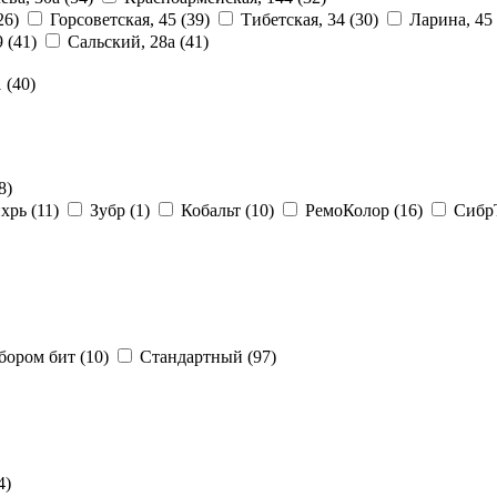
26)
Горсоветская, 45
(39)
Тибетская, 34
(30)
Ларина, 45
9
(41)
Сальский, 28a
(41)
1
(40)
8)
хрь
(11)
Зубр
(1)
Кобальт
(10)
РемоКолор
(16)
Сибр
бором бит
(10)
Стандартный
(97)
4)