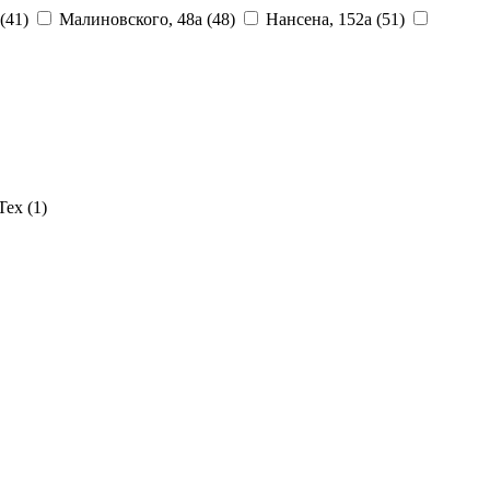
(41)
Малиновского, 48а
(48)
Нансена, 152а
(51)
Тех
(1)