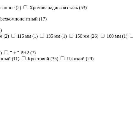
ванное
(2)
Хромованадиевая сталь
(53)
Трехкомпонентный
(17)
)
мм
(2)
115 мм
(1)
135 мм
(1)
150 мм
(26)
160 мм
(1)
)
" + " PH2
(7)
анный
(11)
Крестовой
(35)
Плоский
(29)