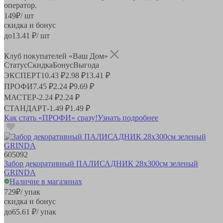
оператор.
149
₽
/ шт
скидка и бонус
до
13.41
₽/ шт
Клуб покупателей «Ваш Дом»
Статус
Скидка
Бонус
Выгода
ЭКСПЕРТ
10.43 ₽
2.98 ₽
13.41 ₽
ПРОФИ
7.45 ₽
2.24 ₽
9.69 ₽
МАСТЕР
-
2.24 ₽
2.24 ₽
СТАНДАРТ
-
1.49 ₽
1.49 ₽
Как стать «ПРОФИ» сразу!
Узнать подробнее
605092
Забор декоративный ПАЛИСАДНИК 28x300см зеленый
GRINDA
Наличие в магазинах
729
₽
/ упак
скидка и бонус
до
65.61
₽/ упак