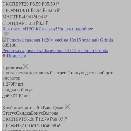
ЭКСПЕРТ
29 ₽
6.59 ₽
35.59 ₽
ПРОФИ
19.11 ₽
4.94 ₽
24.05 ₽
МАСТЕР
-
4.94 ₽
4.94 ₽
СТАНДАРТ
-
3.3 ₽
3.3 ₽
Как стать «ПРОФИ» сразу!
Узнать подробнее
605106
Решетка садовая 1х20м ячейка 13х15 зеленый Grinda
Привезём
Привезём
Постараемся доставить быстрее. Точную дату сообщит
оператор.
1 279
₽
/ шт
скидка и бонус
до
69.07
₽/ шт
Клуб покупателей «Ваш Дом»
Статус
Скидка
Бонус
Выгода
ЭКСПЕРТ
56.28 ₽
12.79 ₽
69.07 ₽
ПРОФИ
37.09 ₽
9.59 ₽
46.68 ₽