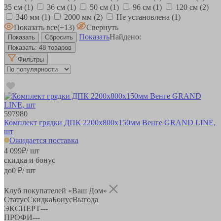
35 см
(1)
36 см
(1)
50 см
(1)
96 см
(1)
120 см
(2)
340 мм
(1)
2000 мм
(2)
Не установлена
(1)
Показать все
(+13)
Свернуть
Показать
Найдено:
Показать:
48 товаров
Фильтры
597980
Комплект грядки ДПК 2200х800х150мм Венге GRAND LINE,
шт
Ожидается поставка
4 099
₽
/ шт
скидка и бонус
до
0
₽/ шт
Клуб покупателей «Ваш Дом»
Статус
Скидка
Бонус
Выгода
ЭКСПЕРТ
-
-
-
ПРОФИ
-
-
-