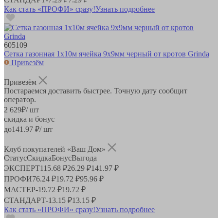
Как стать «ПРОФИ» сразу!
Узнать подробнее
605109
Сетка газонная 1х10м ячейка 9х9мм черный от кротов Grinda
Привезём
Привезём
Постараемся доставить быстрее. Точную дату сообщит
оператор.
2 629
₽
/ шт
скидка и бонус
до
141.97
₽/ шт
Клуб покупателей «Ваш Дом»
Статус
Скидка
Бонус
Выгода
ЭКСПЕРТ
115.68 ₽
26.29 ₽
141.97 ₽
ПРОФИ
76.24 ₽
19.72 ₽
95.96 ₽
МАСТЕР
-
19.72 ₽
19.72 ₽
СТАНДАРТ
-
13.15 ₽
13.15 ₽
Как стать «ПРОФИ» сразу!
Узнать подробнее