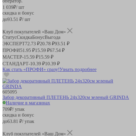
оператор.
1 039
₽
/ шт
скидка и бонус
до
93.51
₽/ шт
Клуб покупателей «Ваш Дом»
Статус
Скидка
Бонус
Выгода
ЭКСПЕРТ
72.73 ₽
20.78 ₽
93.51 ₽
ПРОФИ
51.95 ₽
15.59 ₽
67.54 ₽
МАСТЕР
-
15.59 ₽
15.59 ₽
СТАНДАРТ
-
10.39 ₽
10.39 ₽
Как стать «ПРОФИ» сразу!
Узнать подробнее
605095
Забор декоративный ПЛЕТЕНЬ 24x320см зеленый GRINDA
Наличие в магазинах
709
₽
/ упак
скидка и бонус
до
63.81
₽/ упак
Клуб покупателей «Ваш Дом»