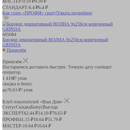
МАСТЕР
-
9.59 ₽
9.59 ₽
СТАНДАРТ
-
6.4 ₽
6.4 ₽
Как стать «ПРОФИ» сразу!
Узнать подробнее
605084
Бордюр декоративный ВОЛНА 9х256см коричневый
GRINDA
Привезём
Привезём
Постараемся доставить быстрее. Точную дату сообщит
оператор.
1 419
₽
/ упак
скидка и бонус
до
76.63
₽/ упак
Клуб покупателей «Ваш Дом»
Статус
Скидка
Бонус
Выгода
ЭКСПЕРТ
62.44 ₽
14.19 ₽
76.63 ₽
ПРОФИ
41.15 ₽
10.64 ₽
51.79 ₽
МАСТЕР
-
10.64 ₽
10.64 ₽