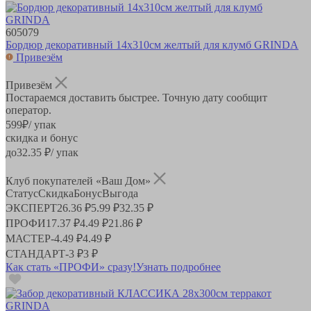
605079
Бордюр декоративный 14х310см желтый для клумб GRINDA
Привезём
Привезём
Постараемся доставить быстрее. Точную дату сообщит
оператор.
599
₽
/ упак
скидка и бонус
до
32.35
₽/ упак
Клуб покупателей «Ваш Дом»
Статус
Скидка
Бонус
Выгода
ЭКСПЕРТ
26.36 ₽
5.99 ₽
32.35 ₽
ПРОФИ
17.37 ₽
4.49 ₽
21.86 ₽
МАСТЕР
-
4.49 ₽
4.49 ₽
СТАНДАРТ
-
3 ₽
3 ₽
Как стать «ПРОФИ» сразу!
Узнать подробнее