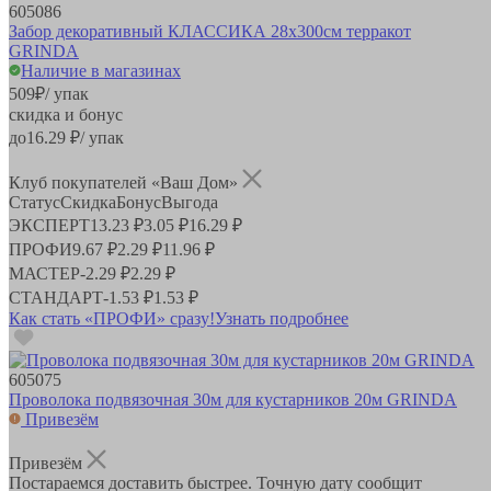
605086
Забор декоративный КЛАССИКА 28x300см терракот
GRINDA
Наличие в магазинах
509
₽
/ упак
скидка и бонус
до
16.29
₽/ упак
Клуб покупателей «Ваш Дом»
Статус
Скидка
Бонус
Выгода
ЭКСПЕРТ
13.23 ₽
3.05 ₽
16.29 ₽
ПРОФИ
9.67 ₽
2.29 ₽
11.96 ₽
МАСТЕР
-
2.29 ₽
2.29 ₽
СТАНДАРТ
-
1.53 ₽
1.53 ₽
Как стать «ПРОФИ» сразу!
Узнать подробнее
605075
Проволока подвязочная 30м для кустарников 20м GRINDA
Привезём
Привезём
Постараемся доставить быстрее. Точную дату сообщит