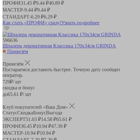
ПРОФИ
31.45 ₽
9.44 ₽
40.89 ₽
МАСТЕР
-
9.44 ₽
9.44 ₽
СТАНДАРТ
-
6.29 ₽
6.29 ₽
Как стать «ПРОФИ» сразу!
Узнать подробнее
596636
Шпалера декоративная Классика 170х34см GRINDA
Привезём
Привезём
Постараемся доставить быстрее. Точную дату сообщит
оператор.
729
₽
/ шт
скидка и бонус
до
65.61
₽/ шт
Клуб покупателей «Ваш Дом»
Статус
Скидка
Бонус
Выгода
ЭКСПЕРТ
51.03 ₽
14.58 ₽
65.61 ₽
ПРОФИ
36.45 ₽
10.94 ₽
47.39 ₽
МАСТЕР
-
10.94 ₽
10.94 ₽
СТАНДАРТ
-
7.29 ₽
7.29 ₽