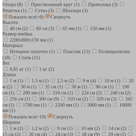
Опора
(8)
Приствольный круг
(1)
Проволока
(3)
Решетка
(1)
Сетка
(3)
Шпалера
(3)
Показать все
(+8)
Свернуть
Высота
40 см
(2)
60 см
(3)
65 мм
(1)
150 мм
(1)
Размер ячейки
2200х800х150 мм
(1)
Материал
Нетканое полотно
(1)
Пластик
(13)
Полипропилен
(18)
Сталь
(11)
Вес
0,81 кг
(1)
1 кг
(2)
Длина
1 м
(1)
1,5 м
(1)
2,5 м
(2)
9 м
(4)
10 м
(1)
20
м
(2)
30 м
(1)
35 см
(1)
50 м
(1)
90 см
(1)
190
см
(1)
200 мм
(1)
210 см
(1)
224 см
(2)
240 см
(2)
256 см
(1)
300 см
(9)
310 см
(2)
320 см
(3)
345
см
(1)
1700 мм
(1)
2200 мм
(1)
5000 мм
(1)
10000
мм
(1)
Показать все
(+19)
Свернуть
Ширина
1 м
(2)
1,2 м
(2)
9 см
(1)
10 мм
(2)
14 см
(2)
15 см
(2)
20 см
(4)
24 см
(3)
28 см
(9)
29 см
(2)