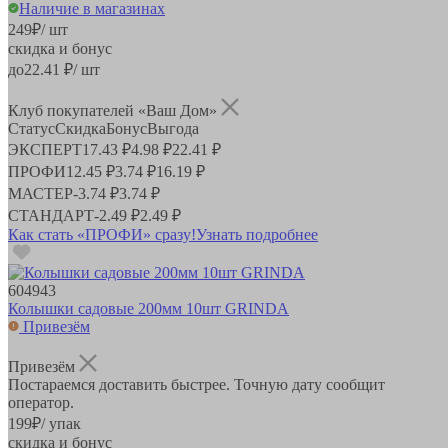
Наличие в магазинах
249
₽
/ шт
скидка и бонус
до
22.41
₽/ шт
Клуб покупателей «Ваш Дом»
Статус
Скидка
Бонус
Выгода
ЭКСПЕРТ
17.43 ₽
4.98 ₽
22.41 ₽
ПРОФИ
12.45 ₽
3.74 ₽
16.19 ₽
МАСТЕР
-
3.74 ₽
3.74 ₽
СТАНДАРТ
-
2.49 ₽
2.49 ₽
Как стать «ПРОФИ» сразу!
Узнать подробнее
604943
Колышки садовые 200мм 10шт GRINDA
Привезём
Привезём
Постараемся доставить быстрее. Точную дату сообщит
оператор.
199
₽
/ упак
скидка и бонус