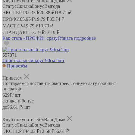
Клуб покупателей «Ваш Дом»
Статус
Скидка
Бонус
Выгода
ЭКСПЕРТ
92.33 ₽
26.38 ₽
118.71 ₽
ПРОФИ
65.95 ₽
19.79 ₽
85.74 ₽
МАСТЕР
-
19.79 ₽
19.79 ₽
СТАНДАРТ
-
13.19 ₽
13.19 ₽
Как стать «ПРОФИ» сразу!
Узнать подробнее
557371
Приствольный круг 90см 5шт
Привезём
Привезём
Постараемся доставить быстрее. Точную дату сообщит
оператор.
629
₽
/ шт
скидка и бонус
до
56.61
₽/ шт
Клуб покупателей «Ваш Дом»
Статус
Скидка
Бонус
Выгода
ЭКСПЕРТ
44.03 ₽
12.58 ₽
56.61 ₽