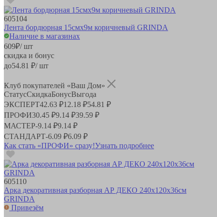
605104
Лента бордюрная 15смх9м коричневый GRINDA
Наличие в магазинах
609
₽
/ шт
скидка и бонус
до
54.81
₽/ шт
Клуб покупателей «Ваш Дом»
Статус
Скидка
Бонус
Выгода
ЭКСПЕРТ
42.63 ₽
12.18 ₽
54.81 ₽
ПРОФИ
30.45 ₽
9.14 ₽
39.59 ₽
МАСТЕР
-
9.14 ₽
9.14 ₽
СТАНДАРТ
-
6.09 ₽
6.09 ₽
Как стать «ПРОФИ» сразу!
Узнать подробнее
605110
Арка декоративная разборная АР ДЕКО 240х120х36см
GRINDA
Привезём