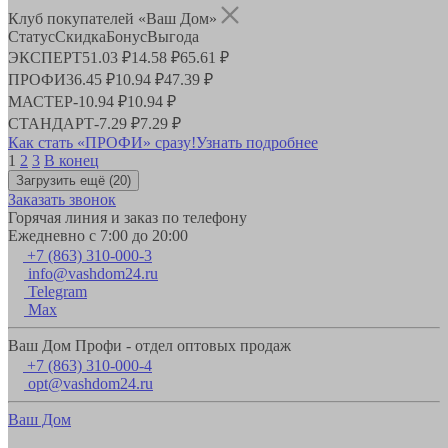
Клуб покупателей «Ваш Дом»
Статус
Скидка
Бонус
Выгода
ЭКСПЕРТ
51.03 ₽
14.58 ₽
65.61 ₽
ПРОФИ
36.45 ₽
10.94 ₽
47.39 ₽
МАСТЕР
-
10.94 ₽
10.94 ₽
СТАНДАРТ
-
7.29 ₽
7.29 ₽
Как стать «ПРОФИ» сразу!
Узнать подробнее
1
2
3
В конец
Загрузить ещё
(20)
Заказать звонок
Горячая линия и заказ по телефону
Ежедневно с 7:00 до 20:00
+7 (863) 310-000-3
info@vashdom24.ru
Telegram
Max
Ваш Дом Профи - отдел оптовых продаж
+7 (863) 310-000-4
opt@vashdom24.ru
Ваш Дом