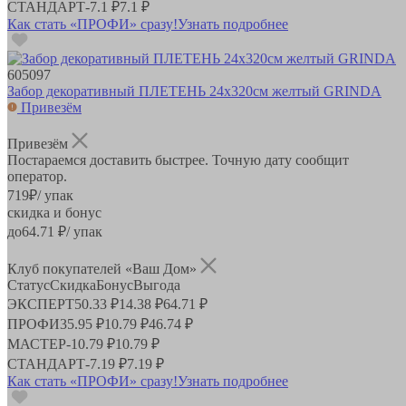
СТАНДАРТ
-
7.1 ₽
7.1 ₽
Как стать «ПРОФИ» сразу!
Узнать подробнее
605097
Забор декоративный ПЛЕТЕНЬ 24x320см желтый GRINDA
Привезём
Привезём
Постараемся доставить быстрее. Точную дату сообщит
оператор.
719
₽
/ упак
скидка и бонус
до
64.71
₽/ упак
Клуб покупателей «Ваш Дом»
Статус
Скидка
Бонус
Выгода
ЭКСПЕРТ
50.33 ₽
14.38 ₽
64.71 ₽
ПРОФИ
35.95 ₽
10.79 ₽
46.74 ₽
МАСТЕР
-
10.79 ₽
10.79 ₽
СТАНДАРТ
-
7.19 ₽
7.19 ₽
Как стать «ПРОФИ» сразу!
Узнать подробнее