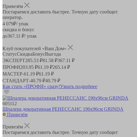
Привезём
Постараемся доставить быстрее. Точную дату сообщит
оператор.
4 079
₽
/ упак
скидка и бонус
до
367.11
₽/ упак
Клуб покупателей «Ваш Дом»
Статус
Скидка
Бонус
Выгода
ЭКСПЕРТ
285.53 ₽
81.58 ₽
367.11 ₽
ПРОФИ
203.95 ₽
61.19 ₽
265.14 ₽
МАСТЕР
-
61.19 ₽
61.19 ₽
СТАНДАРТ
-
40.79 ₽
40.79 ₽
Как стать «ПРОФИ» сразу!
Узнать подробнее
605112
Шпалера декоративная РЕНЕССАНС 190х96см GRINDA
Привезём
Привезём
Постараемся доставить быстрее. Точную дату сообщит