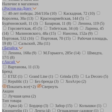
Наличие в магазинах
г.Ростов-на-Дону
40-лет победы, 264/110а
(10)
Каскадная, 72
(10)
Королева, 30а
(13)
Красноармейская, 144
(5)
Будённовский, 11
(3)
Базарная, 11
(8)
Ленина, 119
(5)
Горсоветская, 45
(5)
Тибетская, 34
(4)
Ларина, 45
(14)
Малиновского, 48а
(15)
Нансена, 152а
(9)
Портовая, 532
(16)
Портовая, 70
(15)
Рабочая площадь,
19
(8)
Сальский, 28a
(11)
г.Батайск
Ленина, 168а
(9)
М.Горького, 285е
(14)
Шмидта,
17/1
(8)
г.Аксай
Вартанова, 11
(13)
Бренд
ETIZ
(1)
Grand Line
(1)
Grinda
(35)
La Decoro
(5)
Republic
(1)
Без бренда
(3)
ХозАгро
(2)
Показать все
(+2)
Свернуть
Акции
Лучшая цена
(2)
Тип товара
Арка
(4)
Бордюр
(3)
Забор
(15)
Колышки
(1)
Кронштейн
(1)
Лента
(4)
Ограждение садовое
(1)