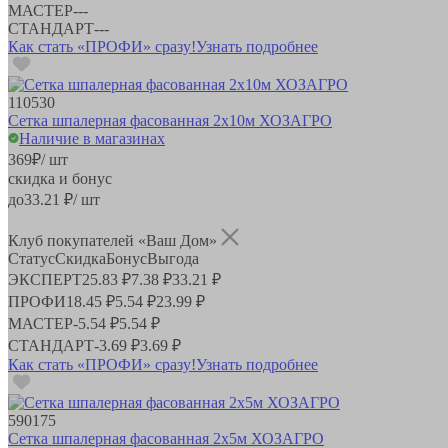
МАСТЕР
-
-
-
СТАНДАРТ
-
-
-
Как стать «ПРОФИ» сразу!
Узнать подробнее
110530
Сетка шпалерная фасованная 2х10м ХОЗАГРО
Наличие в магазинах
369
₽
/ шт
скидка и бонус
до
33.21
₽/ шт
Клуб покупателей «Ваш Дом»
Статус
Скидка
Бонус
Выгода
ЭКСПЕРТ
25.83 ₽
7.38 ₽
33.21 ₽
ПРОФИ
18.45 ₽
5.54 ₽
23.99 ₽
МАСТЕР
-
5.54 ₽
5.54 ₽
СТАНДАРТ
-
3.69 ₽
3.69 ₽
Как стать «ПРОФИ» сразу!
Узнать подробнее
590175
Сетка шпалерная фасованная 2х5м ХОЗАГРО