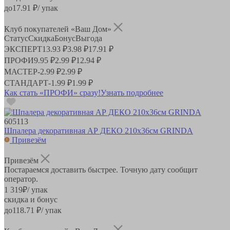
до
17.91
₽/ упак
Клуб покупателей «Ваш Дом»
Статус
Скидка
Бонус
Выгода
ЭКСПЕРТ
13.93 ₽
3.98 ₽
17.91 ₽
ПРОФИ
9.95 ₽
2.99 ₽
12.94 ₽
МАСТЕР
-
2.99 ₽
2.99 ₽
СТАНДАРТ
-
1.99 ₽
1.99 ₽
Как стать «ПРОФИ» сразу!
Узнать подробнее
605113
Шпалера декоративная АР ДЕКО 210х36см GRINDA
Привезём
Привезём
Постараемся доставить быстрее. Точную дату сообщит
оператор.
1 319
₽
/ упак
скидка и бонус
до
118.71
₽/ упак