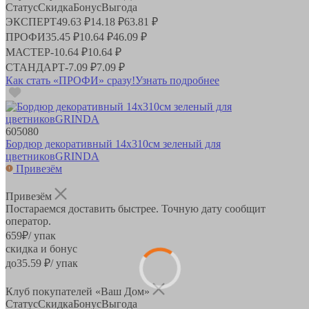
Статус
Скидка
Бонус
Выгода
ЭКСПЕРТ
49.63 ₽
14.18 ₽
63.81 ₽
ПРОФИ
35.45 ₽
10.64 ₽
46.09 ₽
МАСТЕР
-
10.64 ₽
10.64 ₽
СТАНДАРТ
-
7.09 ₽
7.09 ₽
Как стать «ПРОФИ» сразу!
Узнать подробнее
605080
Бордюр декоративный 14х310см зеленый для
цветниковGRINDA
Привезём
Привезём
Постараемся доставить быстрее. Точную дату сообщит
оператор.
659
₽
/ упак
скидка и бонус
до
35.59
₽/ упак
Клуб покупателей «Ваш Дом»
Статус
Скидка
Бонус
Выгода