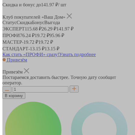
Скидка и бонус до
141.97
₽/ шт
Клуб покупателей «Ваш Дом»
Статус
Скидка
Бонус
Выгода
ЭКСПЕРТ
115.68 ₽
26.29 ₽
141.97 ₽
ПРОФИ
76.24 ₽
19.72 ₽
95.96 ₽
МАСТЕР
-
19.72 ₽
19.72 ₽
СТАНДАРТ
-
13.15 ₽
13.15 ₽
Как стать «ПРОФИ» сразу!
Узнать подробнее
Привезём
Привезём
Постараемся доставить быстрее. Точную дату сообщит
оператор.
В корзину