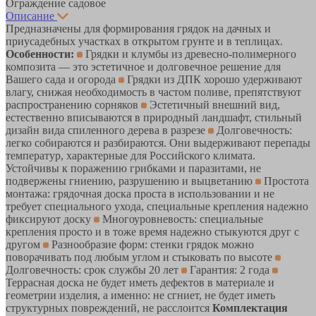
Ограждение садовое
Описание
Предназначены для формирования грядок на дачных и
приусадебных участках в открытом грунте и в теплицах.
Особенности:
Грядки и клумбы из древесно-полимерного
композита — это эстетичное и долговечное решение для
Вашего сада и огорода
Грядки из ДПК хорошо удерживают
влагу, снижая необходимость в частом поливе, препятствуют
распространению сорняков
Эстетичный внешний вид,
естественно вписываются в природный ландшафт, стильный
дизайн вида спиленного дерева в разрезе
Долговечность:
легко собираются и разбираются. Они выдерживают перепады
температур, характерные для Российского климата.
Устойчивы к поражению грибками и паразитами, не
подвержены гниению, разрушению и выцветанию
Простота
монтажа: грядочная доска проста в использовании и не
требует специального ухода, специальные крепления надежно
фиксируют доску
Многоуровневость: специальные
крепления просто и в тоже время надежно стыкуются друг с
другом
Разнообразие форм: стенки грядок можно
поворачивать под любым углом и стыковать по высоте
Долговечность: срок службы 20 лет
Гарантия: 2 года
Террасная доска не будет иметь дефектов в материале и
геометрии изделия, а именно: не сгниет, не будет иметь
структурных повреждений, не расслоится
Комплектация