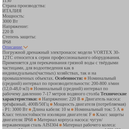
1130
Страна производства:
ИТАЛИЯ
Мощность:
3000 Вт
Напряжение:
220 В
Степень защиты:
IP68
Описание
Погружной дренажный электронасоc модели VORTEX 30-
12ТС относится к серии профессионального оборудования.
Применяется для перекачивания грязной воды с твёрдыми
частицами, для водоотведения как в
индивидуальных(частных) хозяйствах, так и на
промышленных объектах.
Особенности:
Номинальный
(средний) интервал по производительности: 200-800 л/мин
(12,0-48,0 м3)
Номинальный (средний) интервал по
рабочему давлению 7-17 метров водяного столба
Технические
характеристики:
Напряжение: 220 В
Двигатель насоса:
трёхфазный, 400В/50Гц
Мощность двигателя (потребляемая)
- P1: 3000 Вт
Длина кабеля: 10 м
Номинальный ток: 5 А
Класс теплостойкости изоляции двигателя: F
Класс защиты
двигателя: IP68
Материал корпуса насоса: чугун/
нержавеющая сталь AISI304
Материал рабочего колеса: