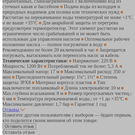
отработанных, слабозагрязнённых с включениями вод из
сточных канав и бассейнов
Подача воды из колодцев и
природных водоемов для полива или технических нужд
Рассчитан на перекачивание воды температурой не ниже +1°С
и не выше +35°С
Для аварийной защиты от перегрева
предусмотрен термопротектор. Этот элемент рассчитан на
ограниченное число срабатываний и не может быть
использован для управления насосом
Оптимальное рабочее
положение насоса — полное погружение в воду
Рекомендовано не более 20 включений в час
Запрещается
погружать, вытаскивать или переносить насос за кабель
Технические характеристики:
Напряжение: 220 В
Мощность: 1200 Вт
Потребляемый ток не более: 5,3 А
Максимальный напор: 17 м
Максимальный расход: 350 л/
мин
Присоединительный размер: 1¼"; 1½"
Степень
защиты: IPX8
Материал корпуса: пластик
Тип
выключателя: поплавковый
Длина электрокабеля: 10 м
Мах.глубина всасывания: 8 м
Размер пропускаемых частиц,:
6 мм
Температура перекачиваемой воды,: от +1 до +35°С
Максимальное давление: 1,7 бар
Гарантия: 1 год
Отзывы
Помогите другим пользователям с выбором — будьте первым,
кто поделится своим мнением об этом товаре.
Оставить отзыв
Оставить отзыв