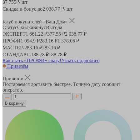
37 755
₽
/ шт
Скидка и бонус до
2 038.77
₽/ шт
Клуб покупателей «Ваш Дом»
Статус
Скидка
Бонус
Выгода
ЭКСПЕРТ
1 661.22 ₽
377.55 ₽
2 038.77 ₽
ПРОФИ
1 094.9 ₽
283.16 ₽
1 378.06 ₽
МАСТЕР
-
283.16 ₽
283.16 ₽
СТАНДАРТ
-
188.78 ₽
188.78 ₽
Как стать «ПРОФИ» сразу!
Узнать подробнее
Привезём
Привезём
Постараемся доставить быстрее. Точную дату сообщит
оператор.
В корзину