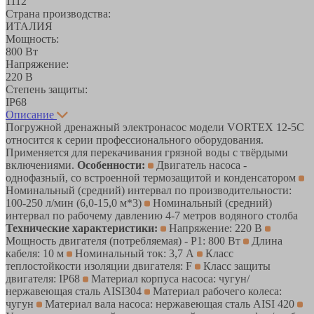
1112
Страна производства:
ИТАЛИЯ
Мощность:
800 Вт
Напряжение:
220 В
Степень защиты:
IP68
Описание
Погружной дренажный электронасоc модели VORTEX 12-5C
относится к серии профессионального оборудования.
Применяется для перекачивания грязной воды с твёрдыми
включениями.
Особенности:
Двигатель насоса -
однофазный, со встроенной термозащитой и конденсатором
Номинальный (средний) интервал по производительности:
100-250 л/мин (6,0-15,0 м*3)
Номинальный (средний)
интервал по рабочему давлению 4-7 метров водяного столба
Технические характеристики:
Напряжение: 220 В
Мощность двигателя (потребляемая) - P1: 800 Вт
Длина
кабеля: 10 м
Номинальный ток: 3,7 А
Класс
теплостойкости изоляции двигателя: F
Класс защиты
двигателя: IP68
Материал корпуса насоса: чугун/
нержавеющая сталь AISI304
Материал рабочего колеса:
чугун
Материал вала насоса: нержавеющая сталь AISI 420