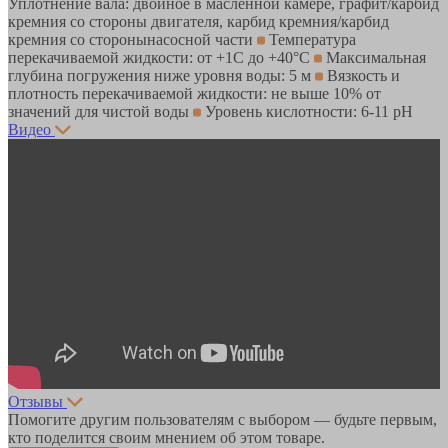
Уплотнение вала: двойное в масленной камере, графит/карбид
кремния со стороны двигателя, карбид кремния/карбид
кремния со сторонынасосной части
Температура
перекачиваемой жидкости: от +1С до +40°С
Максимальная
глубина погружения ниже уровня воды: 5 м
Вязкость и
плотность перекачиваемой жидкости: не выше 10% от
значений для чистой воды
Уровень кислотности: 6-11 pH
Видео
Отзывы
Помогите другим пользователям с выбором — будьте первым,
кто поделится своим мнением об этом товаре.