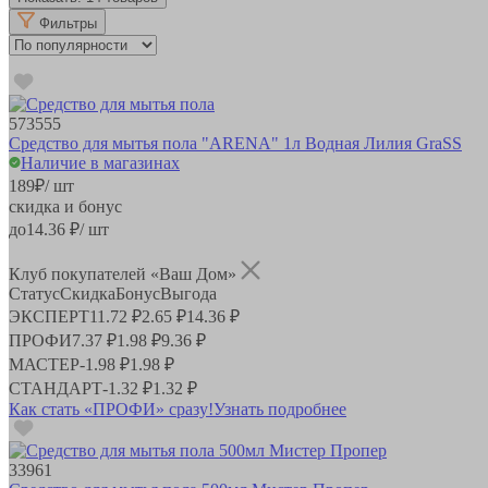
Фильтры
573555
Средство для мытья пола "ARENA" 1л Водная Лилия GraSS
Наличие в магазинах
189
₽
/ шт
скидка и бонус
до
14.36
₽/ шт
Клуб покупателей «Ваш Дом»
Статус
Скидка
Бонус
Выгода
ЭКСПЕРТ
11.72 ₽
2.65 ₽
14.36 ₽
ПРОФИ
7.37 ₽
1.98 ₽
9.36 ₽
МАСТЕР
-
1.98 ₽
1.98 ₽
СТАНДАРТ
-
1.32 ₽
1.32 ₽
Как стать «ПРОФИ» сразу!
Узнать подробнее
33961