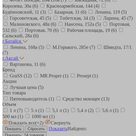
Королева, 30а
(6)
Красноармейская, 144
(4)
Будённовский, 11
(3)
Базарная, 11
(6)
Ленина, 119
(5)
Горсоветская, 45
(5)
Тибетская, 34
(3)
Ларина, 45
(7)
Малиновского, 48а
(6)
Нансена, 152а
(5)
Портовая,
532
(6)
Портовая, 70
(6)
Рабочая площадь, 19
(6)
Сальский, 28a
(6)
г.Батайск
Ленина, 168а
(5)
М.Горького, 285е
(7)
Шмидта, 17/1
(7)
г.Аксай
Вартанова, 11
(6)
Бренд
GraSS
(12)
MR.Proper
(1)
Prosept
(1)
Акции
Лучшая цена
(5)
Тип товара
Пятновыводитель
(1)
Средство моющее
(13)
Объем
1 л
(7)
5 л
(1)
5,1 л
(1)
5,4 л
(2)
5,6 л
(1)
500 мл
(1)
1000 мл
(1)
Показать все
(+2)
Свернуть
Показать
Найдено:
Показать:
14 товаров