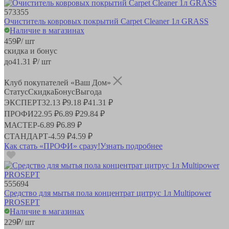
573355
Очиститель ковровых покрытий Carpet Cleaner 1л GRASS
Наличие в магазинах
459
₽
/ шт
скидка и бонус
до
41.31
₽/ шт
Клуб покупателей «Ваш Дом»
Статус
Скидка
Бонус
Выгода
ЭКСПЕРТ
32.13 ₽
9.18 ₽
41.31 ₽
ПРОФИ
22.95 ₽
6.89 ₽
29.84 ₽
МАСТЕР
-
6.89 ₽
6.89 ₽
СТАНДАРТ
-
4.59 ₽
4.59 ₽
Как стать «ПРОФИ» сразу!
Узнать подробнее
555694
Средство для мытья пола концентрат цитрус 1л Multipower
PROSEPT
Наличие в магазинах
229
₽
/ шт