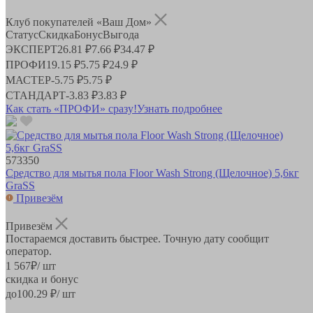
Клуб покупателей «Ваш Дом»
Статус
Скидка
Бонус
Выгода
ЭКСПЕРТ
26.81 ₽
7.66 ₽
34.47 ₽
ПРОФИ
19.15 ₽
5.75 ₽
24.9 ₽
МАСТЕР
-
5.75 ₽
5.75 ₽
СТАНДАРТ
-
3.83 ₽
3.83 ₽
Как стать «ПРОФИ» сразу!
Узнать подробнее
573350
Средство для мытья пола Flоor Wash Strong (Щелочное) 5,6кг
GraSS
Привезём
Привезём
Постараемся доставить быстрее. Точную дату сообщит
оператор.
1 567
₽
/ шт
скидка и бонус
до
100.29
₽/ шт