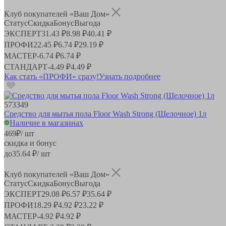
Клуб покупателей «Ваш Дом»
Статус
Скидка
Бонус
Выгода
ЭКСПЕРТ
31.43 ₽
8.98 ₽
40.41 ₽
ПРОФИ
22.45 ₽
6.74 ₽
29.19 ₽
МАСТЕР
-
6.74 ₽
6.74 ₽
СТАНДАРТ
-
4.49 ₽
4.49 ₽
Как стать «ПРОФИ» сразу!
Узнать подробнее
573349
Средство для мытья пола Floor Wash Strong (Щелочное) 1л
Наличие в магазинах
469
₽
/ шт
скидка и бонус
до
35.64
₽/ шт
Клуб покупателей «Ваш Дом»
Статус
Скидка
Бонус
Выгода
ЭКСПЕРТ
29.08 ₽
6.57 ₽
35.64 ₽
ПРОФИ
18.29 ₽
4.92 ₽
23.22 ₽
МАСТЕР
-
4.92 ₽
4.92 ₽