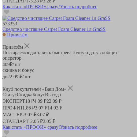
СТАНДАРТ
-
3.28 ₽
3.28 ₽
Как стать «ПРОФИ» сразу!
Узнать подробнее
573353
Средство чистящее Carpet Foam Cleaner 1л GraSS
Привезём
Привезём
Постараемся доставить быстрее. Точную дату сообщит
оператор.
409
₽
/ шт
скидка и бонус
до
22.09
₽/ шт
Клуб покупателей «Ваш Дом»
Статус
Скидка
Бонус
Выгода
ЭКСПЕРТ
18 ₽
4.09 ₽
22.09 ₽
ПРОФИ
11.86 ₽
3.07 ₽
14.93 ₽
МАСТЕР
-
3.07 ₽
3.07 ₽
СТАНДАРТ
-
2.05 ₽
2.05 ₽
Как стать «ПРОФИ» сразу!
Узнать подробнее