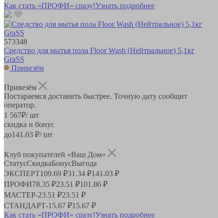
Как стать «ПРОФИ» сразу!
Узнать подробнее
573348
Средство для мытья пола Floor Wash (Нейтральное) 5,1кг
GraSS
Привезём
Привезём
Постараемся доставить быстрее. Точную дату сообщит
оператор.
1 567
₽
/ шт
скидка и бонус
до
141.03
₽/ шт
Клуб покупателей «Ваш Дом»
Статус
Скидка
Бонус
Выгода
ЭКСПЕРТ
109.69 ₽
31.34 ₽
141.03 ₽
ПРОФИ
78.35 ₽
23.51 ₽
101.86 ₽
МАСТЕР
-
23.51 ₽
23.51 ₽
СТАНДАРТ
-
15.67 ₽
15.67 ₽
Как стать «ПРОФИ» сразу!
Узнать подробнее