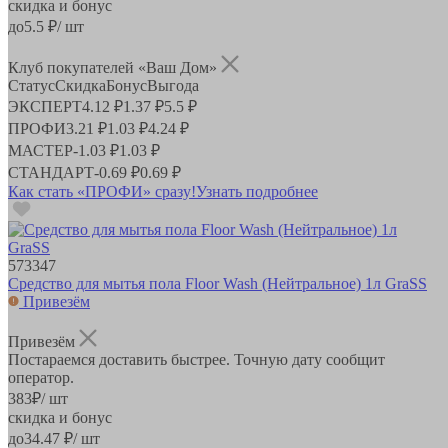
скидка и бонус
до
5.5
₽/ шт
Клуб покупателей «Ваш Дом»
Статус
Скидка
Бонус
Выгода
ЭКСПЕРТ
4.12 ₽
1.37 ₽
5.5 ₽
ПРОФИ
3.21 ₽
1.03 ₽
4.24 ₽
МАСТЕР
-
1.03 ₽
1.03 ₽
СТАНДАРТ
-
0.69 ₽
0.69 ₽
Как стать «ПРОФИ» сразу!
Узнать подробнее
573347
Средство для мытья пола Floor Wash (Нейтральное) 1л GraSS
Привезём
Привезём
Постараемся доставить быстрее. Точную дату сообщит
оператор.
383
₽
/ шт
скидка и бонус
до
34.47
₽/ шт