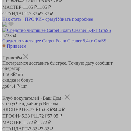
ПРОФИ
42.72 ₽
11.05 ₽
53.76 ₽
МАСТЕР
-
11.05 ₽
11.05 ₽
СТАНДАРТ
-
7.37 ₽
7.37 ₽
Как стать «ПРОФИ» сразу!
Узнать подробнее
573354
Средство чистящее Carpet Foam Cleaner 5,4кг GraSS
Привезём
Привезём
Постараемся доставить быстрее. Точную дату сообщит
оператор.
1 563
₽
/ шт
скидка и бонус
до
84.4
₽/ шт
Клуб покупателей «Ваш Дом»
Статус
Скидка
Бонус
Выгода
ЭКСПЕРТ
68.77 ₽
15.63 ₽
84.4 ₽
ПРОФИ
45.33 ₽
11.72 ₽
57.05 ₽
МАСТЕР
-
11.72 ₽
11.72 ₽
СТАНДАРТ
-
7.82 ₽
7.82 ₽