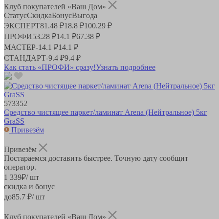
Клуб покупателей «Ваш Дом»
Статус
Скидка
Бонус
Выгода
ЭКСПЕРТ
81.48 ₽
18.8 ₽
100.29 ₽
ПРОФИ
53.28 ₽
14.1 ₽
67.38 ₽
МАСТЕР
-
14.1 ₽
14.1 ₽
СТАНДАРТ
-
9.4 ₽
9.4 ₽
Как стать «ПРОФИ» сразу!
Узнать подробнее
573352
Средство чистящее паркет/ламинат Arena (Нейтральное) 5кг
GraSS
Привезём
Привезём
Постараемся доставить быстрее. Точную дату сообщит
оператор.
1 339
₽
/ шт
скидка и бонус
до
85.7
₽/ шт
Клуб покупателей «Ваш Дом»