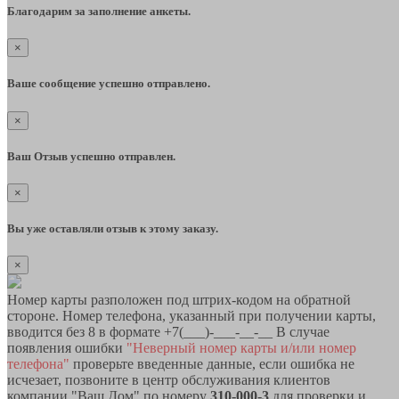
Благодарим за заполнение анкеты.
×
Ваше сообщение успешно отправлено.
×
Ваш Отзыв успешно отправлен.
×
Вы уже оставляли отзыв к этому заказу.
×
Номер карты разположен под штрих-кодом на обратной
стороне. Номер телефона, указанный при получении карты,
вводится без 8 в формате +7(___)-___-__-__ В случае
появления ошибки
"Неверный номер карты и/или номер
телефона"
проверьте введенные данные, если ошибка не
исчезает, позвоните в центр обслуживания клиентов
компании "Ваш Дом" по номеру
310-000-3
для проверки и