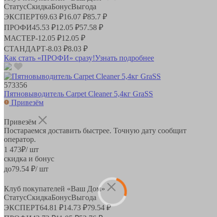
Статус
Скидка
Бонус
Выгода
ЭКСПЕРТ
69.63 ₽
16.07 ₽
85.7 ₽
ПРОФИ
45.53 ₽
12.05 ₽
57.58 ₽
МАСТЕР
-
12.05 ₽
12.05 ₽
СТАНДАРТ
-
8.03 ₽
8.03 ₽
Как стать «ПРОФИ» сразу!
Узнать подробнее
573356
Пятновыводитель Carpet Cleaner 5,4кг GraSS
Привезём
Привезём
Постараемся доставить быстрее. Точную дату сообщит
оператор.
1 473
₽
/ шт
скидка и бонус
до
79.54
₽/ шт
Клуб покупателей «Ваш Дом»
Статус
Скидка
Бонус
Выгода
ЭКСПЕРТ
64.81 ₽
14.73 ₽
79.54 ₽