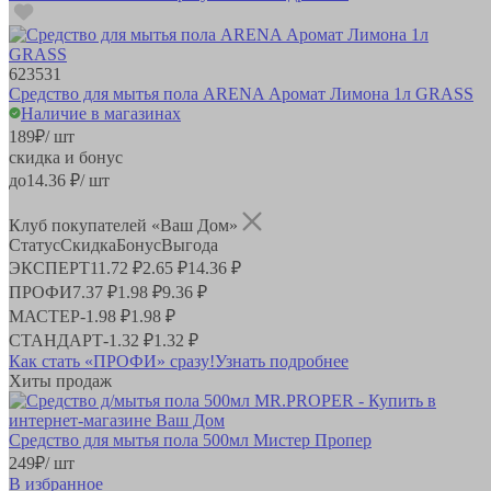
623531
Средство для мытья пола ARENA Аромат Лимона 1л GRASS
Наличие в магазинах
189
₽
/ шт
скидка и бонус
до
14.36
₽/ шт
Клуб покупателей «Ваш Дом»
Статус
Скидка
Бонус
Выгода
ЭКСПЕРТ
11.72 ₽
2.65 ₽
14.36 ₽
ПРОФИ
7.37 ₽
1.98 ₽
9.36 ₽
МАСТЕР
-
1.98 ₽
1.98 ₽
СТАНДАРТ
-
1.32 ₽
1.32 ₽
Как стать «ПРОФИ» сразу!
Узнать подробнее
Хиты продаж
Средство для мытья пола 500мл Мистер Пропер
249
₽
/ шт
В избранное