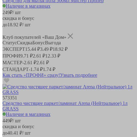
Средство для мытья пола 500мл Мистер Пропер
Наличие в магазинах
249
₽
/ шт
скидка и бонус
до
18.92
₽/ шт
Клуб покупателей «Ваш Дом»
Статус
Скидка
Бонус
Выгода
ЭКСПЕРТ
15.44 ₽
3.49 ₽
18.92 ₽
ПРОФИ
9.71 ₽
2.61 ₽
12.33 ₽
МАСТЕР
-
2.61 ₽
2.61 ₽
СТАНДАРТ
-
1.74 ₽
1.74 ₽
Как стать «ПРОФИ» сразу!
Узнать подробнее
573351
Средство чистящее паркет/ламинат Arena (Нейтральное) 1л
GRASS
Наличие в магазинах
449
₽
/ шт
скидка и бонус
до
40.41
₽/ шт