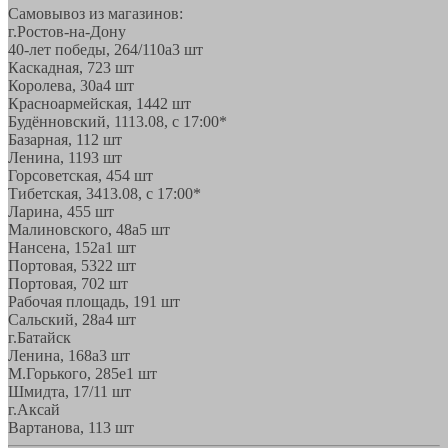
Самовывоз из магазинов:
г.Ростов-на-Дону
40-лет победы, 264/110а
3 шт
Каскадная, 72
3 шт
Королева, 30а
4 шт
Красноармейская, 144
2 шт
Будённовский, 11
13.08, с 17:00*
Базарная, 11
2 шт
Ленина, 119
3 шт
Горсоветская, 45
4 шт
Тибетская, 34
13.08, с 17:00*
Ларина, 45
5 шт
Малиновского, 48а
5 шт
Нансена, 152а
1 шт
Портовая, 532
2 шт
Портовая, 70
2 шт
Рабочая площадь, 19
1 шт
Сальский, 28a
4 шт
г.Батайск
Ленина, 168а
3 шт
М.Горького, 285е
1 шт
Шмидта, 17/1
1 шт
г.Аксай
Вартанова, 11
3 шт