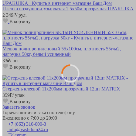
Пленка воздушно-пузырчатая 1,5х50м прозрачная UPAKUIKA
2 349
₽
/ рул.
В корзину
Мешок полипропиленовый 55х100см, плотность 55г/м2,
нагрузка 50кг, белый усиленный
33
₽
/ шт
В корзину
Стержень клеевой 11х200мм прозрачный 12шт MATRIX
359
₽
/ упак
В корзину
Заказать звонок
Горячая линия и заказ по телефону
Ежедневно с 7:00 до 20:00
+7 (863) 310-000-3
info@vashdom24.ru
Telegram