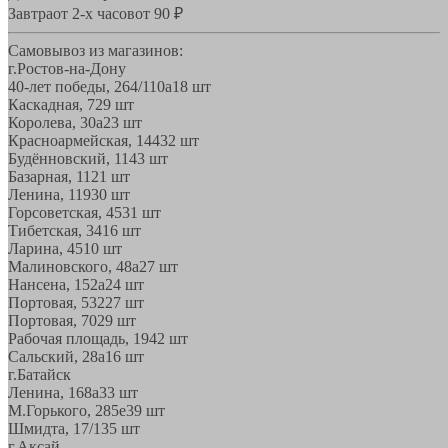
Завтра
от 2-х часов
от 90 ₽
Самовывоз из магазинов:
г.Ростов-на-Дону
40-лет победы, 264/110а
18 шт
Каскадная, 72
9 шт
Королева, 30а
23 шт
Красноармейская, 144
32 шт
Будённовский, 11
43 шт
Базарная, 11
21 шт
Ленина, 119
30 шт
Горсоветская, 45
31 шт
Тибетская, 34
16 шт
Ларина, 45
10 шт
Малиновского, 48а
27 шт
Нансена, 152а
24 шт
Портовая, 532
27 шт
Портовая, 70
29 шт
Рабочая площадь, 19
42 шт
Сальский, 28a
16 шт
г.Батайск
Ленина, 168а
33 шт
М.Горького, 285е
39 шт
Шмидта, 17/1
35 шт
г.Аксай