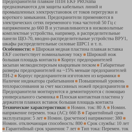
Предохранители плавкие ППН EKF PROxima
предназначаются для защиты кабельных линий и
промышленных электроустановок от токов перегрузки и
короткого замыкания. Предохранители применяются в
электрических сетях переменного тока частотой 50 Гц с
напряжением до 660 В и устанавливаются в низковольтные
комплектные устройства, например, в распределительные
панели ЩО-70, вводно-распределительные устройства ВРУ1,
шкафы распределительные силовые ШРС1 и т. п.
Особенности:
Широкая медная пластина плавкая вставка
EKF соответствует номинальному току
Широкий нож
большая площадь контакта
Корпус предохранителей
засыпан мелкодисперсным кварцевым песком
Габаритные
размеры предохранителей на ~15% меньше предохранителей
ПН-2
Корпус предохранителя изготовлен из керамики
Наличие индикатора срабатывания
Повышенный уровень
теплорассеивания за счет массивных ножей предохранителя
Предохранители монтируются и демонтируются с помощью
универсального съемника
Плоская контактная пластина у
держателя плавких вставок большая площадь контакта
Технические характеристики:
Номин. ток: 80 А
Номин.
напряжение перемен. тока (AC): 660 В
Гарантийный срок
эксплуатации: 5 лет
Номин. (расчетное) напряжение: 380
Номин. отключающая способность: 800
Срок службы: 10 лет
Гарантийный срок хранения: 7 лет
Тип тока: Перемен. ток