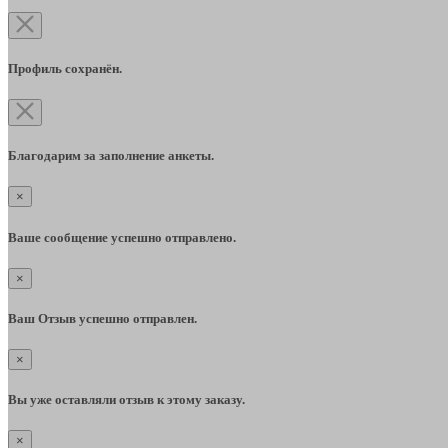
Профиль сохранён.
Благодарим за заполнение анкеты.
×
Ваше сообщение успешно отправлено.
×
Ваш Отзыв успешно отправлен.
×
Вы уже оставляли отзыв к этому заказу.
×