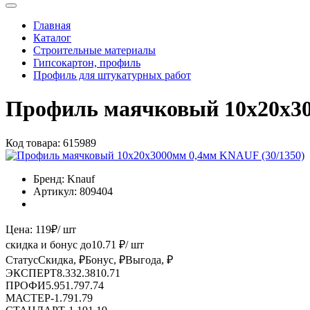
Главная
Каталог
Строительные материалы
Гипсокартон, профиль
Профиль для штукатурных работ
Профиль маячковый 10х20х30
Код товара:
615989
Бренд:
Knauf
Артикул:
809404
Цена:
119
₽
/ шт
скидка и бонус до
10.71
₽/ шт
Статус
Скидка, ₽
Бонус, ₽
Выгода, ₽
ЭКСПЕРТ
8.33
2.38
10.71
ПРОФИ
5.95
1.79
7.74
МАСТЕР
-
1.79
1.79