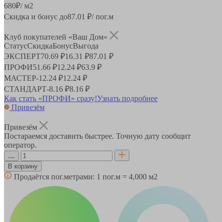
680
₽
/ м2
Скидка и бонус до
87.01
₽/ пог.м
Клуб покупателей «Ваш Дом»
Статус
Скидка
Бонус
Выгода
ЭКСПЕРТ
70.69 ₽
16.31 ₽
87.01 ₽
ПРОФИ
51.66 ₽
12.24 ₽
63.9 ₽
МАСТЕР
-
12.24 ₽
12.24 ₽
СТАНДАРТ
-
8.16 ₽
8.16 ₽
Как стать «ПРОФИ» сразу!
Узнать подробнее
Привезём
Привезём
Постараемся доставить быстрее. Точную дату сообщит
оператор.
В корзину
Продаётся пог.метрами:
1 пог.м = 4,000 м2