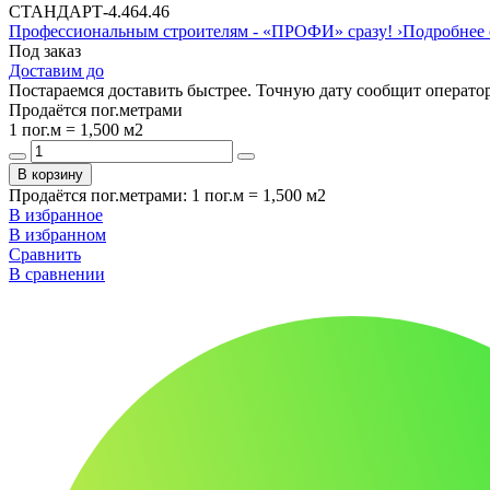
СТАНДАРТ
-
4.46
4.46
Профессиональным строителям -
«ПРОФИ»
сразу!
›
Подробнее 
Под заказ
Доставим до
Постараемся доставить быстрее. Точную дату сообщит оператор
Продаётся пог.метрами
1 пог.м = 1,500 м2
В корзину
Продаётся пог.метрами
:
1 пог.м = 1,500 м2
В избранное
В избранном
Сравнить
В сравнении