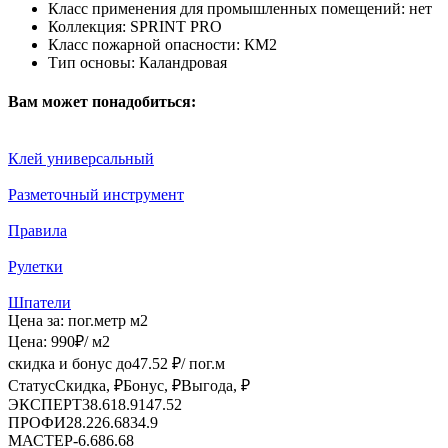
Класс применения для промышленных помещений:
нет
Коллекция:
SPRINT PRO
Класс пожарной опасности:
КМ2
Тип основы:
Каландровая
Вам может понадобиться:
Клей универсальный
Разметочный инструмент
Правила
Рулетки
Шпатели
Цена за:
пог.метр
м2
Цена:
990
₽
/ м2
скидка и бонус до
47.52
₽/ пог.м
Статус
Скидка, ₽
Бонус, ₽
Выгода, ₽
ЭКСПЕРТ
38.61
8.91
47.52
ПРОФИ
28.22
6.68
34.9
МАСТЕР
-
6.68
6.68