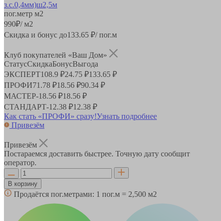
пог.метр
м2
990
₽
/ м2
Скидка и бонус до
133.65
₽/ пог.м
Клуб покупателей «Ваш Дом»
Статус
Скидка
Бонус
Выгода
ЭКСПЕРТ
108.9 ₽
24.75 ₽
133.65 ₽
ПРОФИ
71.78 ₽
18.56 ₽
90.34 ₽
МАСТЕР
-
18.56 ₽
18.56 ₽
СТАНДАРТ
-
12.38 ₽
12.38 ₽
Как стать «ПРОФИ» сразу!
Узнать подробнее
Привезём
Привезём
Постараемся доставить быстрее. Точную дату сообщит
оператор.
В корзину
Продаётся пог.метрами:
1 пог.м = 2,500 м2