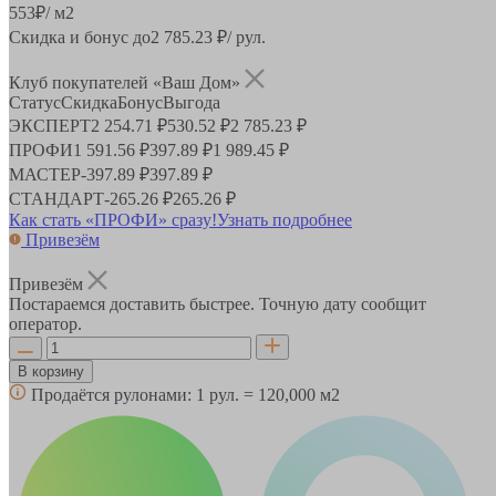
553
₽
/ м2
Скидка и бонус до
2 785.23
₽/ рул.
Клуб покупателей «Ваш Дом»
Статус
Скидка
Бонус
Выгода
ЭКСПЕРТ
2 254.71 ₽
530.52 ₽
2 785.23 ₽
ПРОФИ
1 591.56 ₽
397.89 ₽
1 989.45 ₽
МАСТЕР
-
397.89 ₽
397.89 ₽
СТАНДАРТ
-
265.26 ₽
265.26 ₽
Как стать «ПРОФИ» сразу!
Узнать подробнее
Привезём
Привезём
Постараемся доставить быстрее. Точную дату сообщит
оператор.
В корзину
Продаётся рулонами:
1 рул. = 120,000 м2