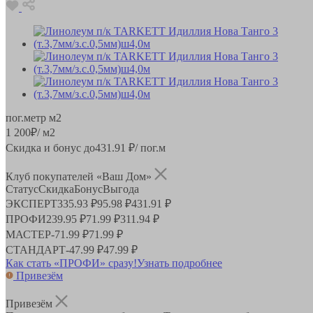
пог.метр
м2
1 200
₽
/ м2
Скидка и бонус до
431.91
₽/ пог.м
Клуб покупателей «Ваш Дом»
Статус
Скидка
Бонус
Выгода
ЭКСПЕРТ
335.93 ₽
95.98 ₽
431.91 ₽
ПРОФИ
239.95 ₽
71.99 ₽
311.94 ₽
МАСТЕР
-
71.99 ₽
71.99 ₽
СТАНДАРТ
-
47.99 ₽
47.99 ₽
Как стать «ПРОФИ» сразу!
Узнать подробнее
Привезём
Привезём