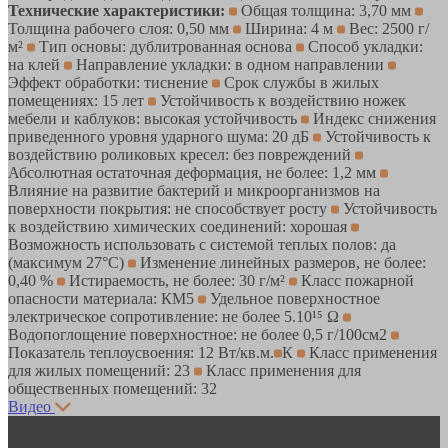
Технические характеристики:
Общая толщина: 3,70 мм
Толщина рабочего слоя: 0,50 мм
Ширина: 4 м
Вес: 2500 г/
м²
Тип основы: дублитрованная основа
Способ укладки:
на клей
Направление укладки: в одном направлении
Эффект обработки: тиснение
Срок службы в жилых
помещениях: 15 лет
Устойчивость к воздействию ножек
мебели и каблуков: высокая устойчивость
Индекс снижения
приведенного уровня ударного шума: 20 дБ
Устойчивость к
воздействию роликовых кресел: без повреждений
Абсолютная остаточная деформация, не более: 1,2 мм
Влияние на развитие бактерий и микроорганизмов на
поверхности покрытия: не способствует росту
Устойчивость
к воздействию химических соединений: хорошая
Возможность использовать с системой теплых полов: да
(максимум 27°C)
Изменение линейных размеров, не более:
0,40 %
Истираемость, не более: 30 г/м²
Класс пожарной
опасности материала: КМ5
Удельное поверхностное
электрическое cопротивление: не более 5.10¹⁵ Ω
Водопоглощение поверхностное: не более 0,5 г/100см2
Показатель теплоусвоения: 12 Вт/кв.м.
К
Класс применения
для жилых помещений: 23
Класс применения для
общественных помещений: 32
Видео