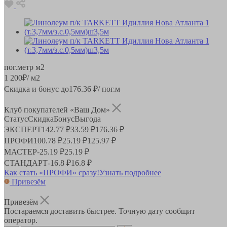
пог.метр
м2
1 200
₽
/ м2
Скидка и бонус до
176.36
₽/ пог.м
Клуб покупателей «Ваш Дом»
Статус
Скидка
Бонус
Выгода
ЭКСПЕРТ
142.77 ₽
33.59 ₽
176.36 ₽
ПРОФИ
100.78 ₽
25.19 ₽
125.97 ₽
МАСТЕР
-
25.19 ₽
25.19 ₽
СТАНДАРТ
-
16.8 ₽
16.8 ₽
Как стать «ПРОФИ» сразу!
Узнать подробнее
Привезём
Привезём
Постараемся доставить быстрее. Точную дату сообщит
оператор.