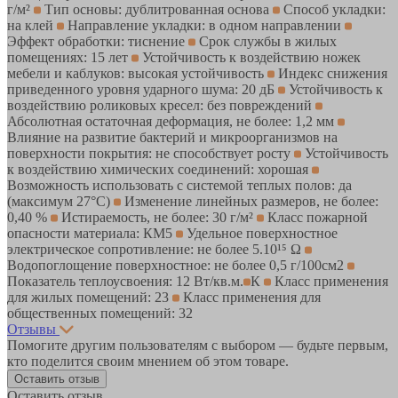
г/м²
Тип основы: дублитрованная основа
Способ укладки:
на клей
Направление укладки: в одном направлении
Эффект обработки: тиснение
Срок службы в жилых
помещениях: 15 лет
Устойчивость к воздействию ножек
мебели и каблуков: высокая устойчивость
Индекс снижения
приведенного уровня ударного шума: 20 дБ
Устойчивость к
воздействию роликовых кресел: без повреждений
Абсолютная остаточная деформация, не более: 1,2 мм
Влияние на развитие бактерий и микроорганизмов на
поверхности покрытия: не способствует росту
Устойчивость
к воздействию химических соединений: хорошая
Возможность использовать с системой теплых полов: да
(максимум 27°C)
Изменение линейных размеров, не более:
0,40 %
Истираемость, не более: 30 г/м²
Класс пожарной
опасности материала: КМ5
Удельное поверхностное
электрическое cопротивление: не более 5.10¹⁵ Ω
Водопоглощение поверхностное: не более 0,5 г/100см2
Показатель теплоусвоения: 12 Вт/кв.м.
К
Класс применения
для жилых помещений: 23
Класс применения для
общественных помещений: 32
Отзывы
Помогите другим пользователям с выбором — будьте первым,
кто поделится своим мнением об этом товаре.
Оставить отзыв
Оставить отзыв